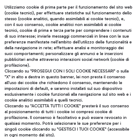
Seguici sui social
Utilizziamo cookie di prima parte per il funzionamento del sito web
(cookie tecnici), per effettuare statistiche sul funzionamento dello
stesso (cookie analitici, quando assimilabili ai cookie tecnici), e,
con il suo consenso, cookie analitici non assimilabili ai cookie
tecnici, cookie di prima e terza parte per comprendere i contenuti
di suo interesse; inviarle messaggi commerciali in linea con le sue
TRAVEL JOURNAL
preferenze manifestate nell'ambito dell'utilizzo delle funzionalità e
della navigazione in rete; effettuare analisi e monitoraggio dei
ITA
suoi comportamenti; personalizzare gli annunci e le inserzioni
pubblicitari anche attraverso interazioni social network (cookie di
profilazione).
Cliccando su "PROSEGUI CON I SOLI COOKIE NECESSARI" o sulla
"X" in alto a destra in questo banner, lei non presta il consenso
all'uso dei cookie che richiedono il consenso, mantenendo le
impostazioni di default, e saranno installati sul suo dispositivo
esclusivamente i cookie funzionali alla navigazione sul sito web e i
Aeroporti di Roma S.p.A. - Società soggetta a direzione e
cookie analitici assimilabili a quelli tecnici.
coordinamento di Mundys S.p.A.
Cliccando su "ACCETTA TUTTI I COOKIE" presterà il suo consenso
al posizionamento di tutti i cookie ivi compresi cookie di
Codice fiscale e Registro delle Imprese di Roma 13032990155 P.
profilazione. Il consenso è facoltativo e può essere revocato in
IVA 06572251004
qualsiasi momento. Potrà selezionare le sue preferenze per i
Capitale sociale 62.224.743,00 int. vers.
singoli cookie cliccando su "GESTISCI I TUOI COOKIE" (accessibile
Sede legale: Via Pier Paolo Racchetti 1 - 00054 Fiumicino (RM)
in ogni momento dal sito).