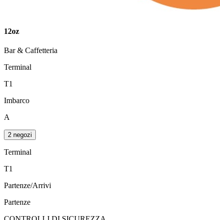
12oz
Bar & Caffetteria
Terminal
T1
Imbarco
A
2 negozi
Terminal
T1
Partenze/Arrivi
Partenze
CONTROLLI DI SICUREZZA