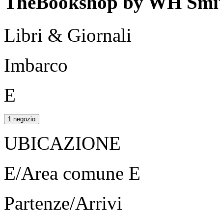
TheBookshop by WH Smi
Libri & Giornali
Imbarco
E
1 negozio
UBICAZIONE
E/Area comune E
Partenze/Arrivi