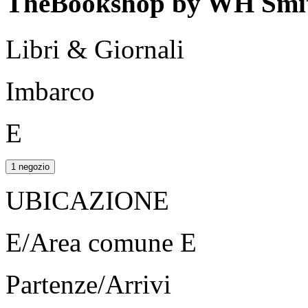
TheBookshop by WH Smi
Libri & Giornali
Imbarco
E
1 negozio
UBICAZIONE
E/Area comune E
Partenze/Arrivi