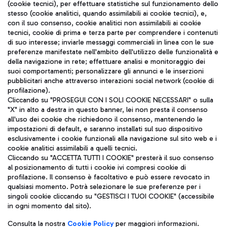
(cookie tecnici), per effettuare statistiche sul funzionamento dello
stesso (cookie analitici, quando assimilabili ai cookie tecnici), e,
con il suo consenso, cookie analitici non assimilabili ai cookie
tecnici, cookie di prima e terza parte per comprendere i contenuti
di suo interesse; inviarle messaggi commerciali in linea con le sue
TRAVEL JOURNAL
preferenze manifestate nell'ambito dell'utilizzo delle funzionalità e
della navigazione in rete; effettuare analisi e monitoraggio dei
ITA
suoi comportamenti; personalizzare gli annunci e le inserzioni
pubblicitari anche attraverso interazioni social network (cookie di
profilazione).
Cliccando su "PROSEGUI CON I SOLI COOKIE NECESSARI" o sulla
"X" in alto a destra in questo banner, lei non presta il consenso
all'uso dei cookie che richiedono il consenso, mantenendo le
impostazioni di default, e saranno installati sul suo dispositivo
esclusivamente i cookie funzionali alla navigazione sul sito web e i
Aeroporti di Roma S.p.A. - Società soggetta a direzione e
cookie analitici assimilabili a quelli tecnici.
coordinamento di Mundys S.p.A.
Cliccando su "ACCETTA TUTTI I COOKIE" presterà il suo consenso
al posizionamento di tutti i cookie ivi compresi cookie di
Codice fiscale e Registro delle Imprese di Roma 13032990155 P.
profilazione. Il consenso è facoltativo e può essere revocato in
IVA 06572251004
qualsiasi momento. Potrà selezionare le sue preferenze per i
Capitale sociale 62.224.743,00 int. vers.
singoli cookie cliccando su "GESTISCI I TUOI COOKIE" (accessibile
Sede legale: Via Pier Paolo Racchetti 1 - 00054 Fiumicino (RM)
in ogni momento dal sito).
telefono +39 06 65951
Privacy policy
Note legali
Consulta la nostra
Cookie Policy
per maggiori informazioni.