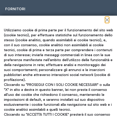
FORNITORI
Seguici sui social
Utilizziamo cookie di prima parte per il funzionamento del sito web
(cookie tecnici), per effettuare statistiche sul funzionamento dello
stesso (cookie analitici, quando assimilabili ai cookie tecnici), e,
con il suo consenso, cookie analitici non assimilabili ai cookie
tecnici, cookie di prima e terza parte per comprendere i contenuti
di suo interesse; inviarle messaggi commerciali in linea con le sue
TRAVEL JOURNAL
preferenze manifestate nell'ambito dell'utilizzo delle funzionalità e
della navigazione in rete; effettuare analisi e monitoraggio dei
ITA
suoi comportamenti; personalizzare gli annunci e le inserzioni
pubblicitari anche attraverso interazioni social network (cookie di
profilazione).
Cliccando su "PROSEGUI CON I SOLI COOKIE NECESSARI" o sulla
"X" in alto a destra in questo banner, lei non presta il consenso
all'uso dei cookie che richiedono il consenso, mantenendo le
impostazioni di default, e saranno installati sul suo dispositivo
esclusivamente i cookie funzionali alla navigazione sul sito web e i
Aeroporti di Roma S.p.A. - Società soggetta a direzione e
cookie analitici assimilabili a quelli tecnici.
coordinamento di Mundys S.p.A.
Cliccando su "ACCETTA TUTTI I COOKIE" presterà il suo consenso