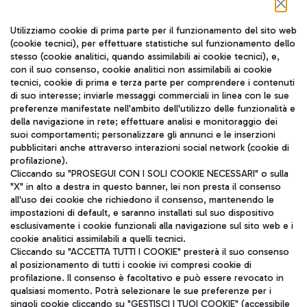
Seguici sui social
Utilizziamo cookie di prima parte per il funzionamento del sito web
(cookie tecnici), per effettuare statistiche sul funzionamento dello
stesso (cookie analitici, quando assimilabili ai cookie tecnici), e,
con il suo consenso, cookie analitici non assimilabili ai cookie
tecnici, cookie di prima e terza parte per comprendere i contenuti
di suo interesse; inviarle messaggi commerciali in linea con le sue
TRAVEL JOURNAL
preferenze manifestate nell'ambito dell'utilizzo delle funzionalità e
della navigazione in rete; effettuare analisi e monitoraggio dei
ITA
suoi comportamenti; personalizzare gli annunci e le inserzioni
pubblicitari anche attraverso interazioni social network (cookie di
profilazione).
Cliccando su "PROSEGUI CON I SOLI COOKIE NECESSARI" o sulla
"X" in alto a destra in questo banner, lei non presta il consenso
all'uso dei cookie che richiedono il consenso, mantenendo le
impostazioni di default, e saranno installati sul suo dispositivo
esclusivamente i cookie funzionali alla navigazione sul sito web e i
Aeroporti di Roma S.p.A. - Società soggetta a direzione e
cookie analitici assimilabili a quelli tecnici.
coordinamento di Mundys S.p.A.
Cliccando su "ACCETTA TUTTI I COOKIE" presterà il suo consenso
al posizionamento di tutti i cookie ivi compresi cookie di
Codice fiscale e Registro delle Imprese di Roma 13032990155 P.
profilazione. Il consenso è facoltativo e può essere revocato in
IVA 06572251004
qualsiasi momento. Potrà selezionare le sue preferenze per i
Capitale sociale 62.224.743,00 int. vers.
singoli cookie cliccando su "GESTISCI I TUOI COOKIE" (accessibile