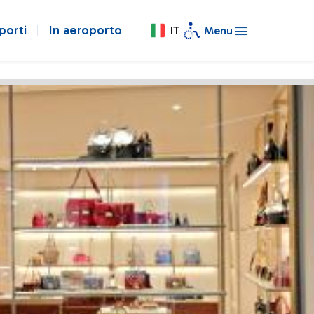
porti
In aeroporto
IT
Menu