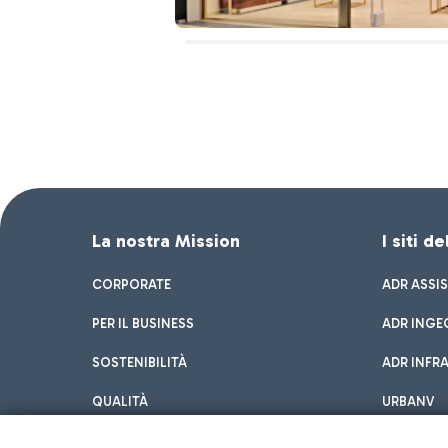
La nostra Mission
I siti d
CORPORATE
ADR ASSI
PER IL BUSINESS
ADR INGE
SOSTENIBILITÀ
ADR INFR
QUALITÀ
URBANV
INNOVATION