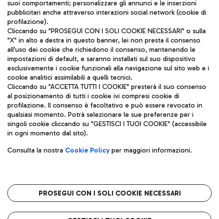
suoi comportamenti; personalizzare gli annunci e le inserzioni
pubblicitari anche attraverso interazioni social network (cookie di
profilazione).
Cliccando su "PROSEGUI CON I SOLI COOKIE NECESSARI" o sulla
"X" in alto a destra in questo banner, lei non presta il consenso
all'uso dei cookie che richiedono il consenso, mantenendo le
impostazioni di default, e saranno installati sul suo dispositivo
esclusivamente i cookie funzionali alla navigazione sul sito web e i
Aeroporti di Roma S.p.A. - Società soggetta a direzione e
cookie analitici assimilabili a quelli tecnici.
coordinamento di Mundys S.p.A.
Cliccando su "ACCETTA TUTTI I COOKIE" presterà il suo consenso
al posizionamento di tutti i cookie ivi compresi cookie di
Codice fiscale e Registro delle Imprese di Roma 13032990155 P.
profilazione. Il consenso è facoltativo e può essere revocato in
IVA 06572251004
qualsiasi momento. Potrà selezionare le sue preferenze per i
Capitale sociale 62.224.743,00 int. vers.
singoli cookie cliccando su "GESTISCI I TUOI COOKIE" (accessibile
Sede legale: Via Pier Paolo Racchetti 1 - 00054 Fiumicino (RM)
in ogni momento dal sito).
telefono +39 06 65951
Privacy policy
Note legali
Consulta la nostra
Cookie Policy
per maggiori informazioni.
Mappa sito
Accessibilità
Roma FCO
L'aeroporto stellato
PROSEGUI CON I SOLI COOKIE NECESSARI
QUALITÀ
SOSTENIBILITÀ
INNOVAZIONE