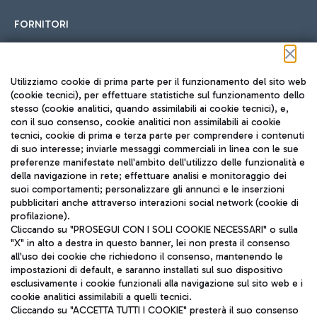
FORNITORI
Seguici sui social
Utilizziamo cookie di prima parte per il funzionamento del sito web
(cookie tecnici), per effettuare statistiche sul funzionamento dello
stesso (cookie analitici, quando assimilabili ai cookie tecnici), e,
con il suo consenso, cookie analitici non assimilabili ai cookie
tecnici, cookie di prima e terza parte per comprendere i contenuti
di suo interesse; inviarle messaggi commerciali in linea con le sue
TRAVEL JOURNAL
preferenze manifestate nell'ambito dell'utilizzo delle funzionalità e
della navigazione in rete; effettuare analisi e monitoraggio dei
ITA
suoi comportamenti; personalizzare gli annunci e le inserzioni
pubblicitari anche attraverso interazioni social network (cookie di
profilazione).
Cliccando su "PROSEGUI CON I SOLI COOKIE NECESSARI" o sulla
"X" in alto a destra in questo banner, lei non presta il consenso
all'uso dei cookie che richiedono il consenso, mantenendo le
impostazioni di default, e saranno installati sul suo dispositivo
esclusivamente i cookie funzionali alla navigazione sul sito web e i
Aeroporti di Roma S.p.A. - Società soggetta a direzione e
cookie analitici assimilabili a quelli tecnici.
coordinamento di Mundys S.p.A.
Cliccando su "ACCETTA TUTTI I COOKIE" presterà il suo consenso