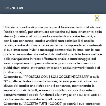
FORNITORI
Seguici sui social
Utilizziamo cookie di prima parte per il funzionamento del sito web
(cookie tecnici), per effettuare statistiche sul funzionamento dello
stesso (cookie analitici, quando assimilabili ai cookie tecnici), e,
con il suo consenso, cookie analitici non assimilabili ai cookie
tecnici, cookie di prima e terza parte per comprendere i contenuti
di suo interesse; inviarle messaggi commerciali in linea con le sue
TRAVEL JOURNAL
preferenze manifestate nell'ambito dell'utilizzo delle funzionalità e
della navigazione in rete; effettuare analisi e monitoraggio dei
ITA
suoi comportamenti; personalizzare gli annunci e le inserzioni
pubblicitari anche attraverso interazioni social network (cookie di
profilazione).
Cliccando su "PROSEGUI CON I SOLI COOKIE NECESSARI" o sulla
"X" in alto a destra in questo banner, lei non presta il consenso
all'uso dei cookie che richiedono il consenso, mantenendo le
impostazioni di default, e saranno installati sul suo dispositivo
esclusivamente i cookie funzionali alla navigazione sul sito web e i
Aeroporti di Roma S.p.A. - Società soggetta a direzione e
cookie analitici assimilabili a quelli tecnici.
coordinamento di Mundys S.p.A.
Cliccando su "ACCETTA TUTTI I COOKIE" presterà il suo consenso