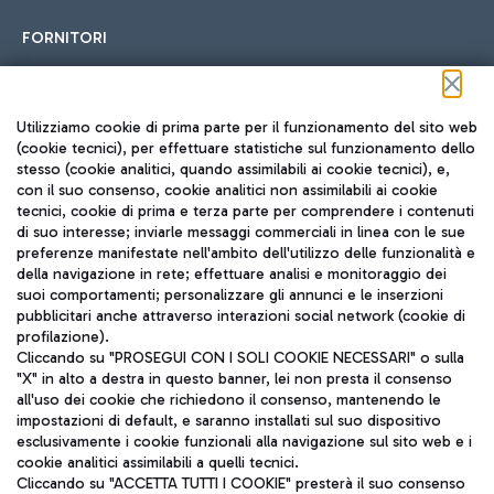
FORNITORI
Seguici sui social
Utilizziamo cookie di prima parte per il funzionamento del sito web
(cookie tecnici), per effettuare statistiche sul funzionamento dello
stesso (cookie analitici, quando assimilabili ai cookie tecnici), e,
con il suo consenso, cookie analitici non assimilabili ai cookie
tecnici, cookie di prima e terza parte per comprendere i contenuti
di suo interesse; inviarle messaggi commerciali in linea con le sue
TRAVEL JOURNAL
preferenze manifestate nell'ambito dell'utilizzo delle funzionalità e
della navigazione in rete; effettuare analisi e monitoraggio dei
ITA
suoi comportamenti; personalizzare gli annunci e le inserzioni
pubblicitari anche attraverso interazioni social network (cookie di
profilazione).
Cliccando su "PROSEGUI CON I SOLI COOKIE NECESSARI" o sulla
"X" in alto a destra in questo banner, lei non presta il consenso
all'uso dei cookie che richiedono il consenso, mantenendo le
impostazioni di default, e saranno installati sul suo dispositivo
esclusivamente i cookie funzionali alla navigazione sul sito web e i
Aeroporti di Roma S.p.A. - Società soggetta a direzione e
cookie analitici assimilabili a quelli tecnici.
coordinamento di Mundys S.p.A.
Cliccando su "ACCETTA TUTTI I COOKIE" presterà il suo consenso