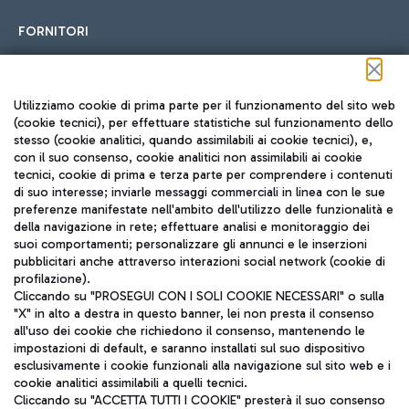
FORNITORI
Seguici sui social
Utilizziamo cookie di prima parte per il funzionamento del sito web
(cookie tecnici), per effettuare statistiche sul funzionamento dello
stesso (cookie analitici, quando assimilabili ai cookie tecnici), e,
con il suo consenso, cookie analitici non assimilabili ai cookie
tecnici, cookie di prima e terza parte per comprendere i contenuti
di suo interesse; inviarle messaggi commerciali in linea con le sue
TRAVEL JOURNAL
preferenze manifestate nell'ambito dell'utilizzo delle funzionalità e
della navigazione in rete; effettuare analisi e monitoraggio dei
ITA
suoi comportamenti; personalizzare gli annunci e le inserzioni
pubblicitari anche attraverso interazioni social network (cookie di
profilazione).
Cliccando su "PROSEGUI CON I SOLI COOKIE NECESSARI" o sulla
"X" in alto a destra in questo banner, lei non presta il consenso
all'uso dei cookie che richiedono il consenso, mantenendo le
impostazioni di default, e saranno installati sul suo dispositivo
esclusivamente i cookie funzionali alla navigazione sul sito web e i
Aeroporti di Roma S.p.A. - Società soggetta a direzione e
cookie analitici assimilabili a quelli tecnici.
coordinamento di Mundys S.p.A.
Cliccando su "ACCETTA TUTTI I COOKIE" presterà il suo consenso