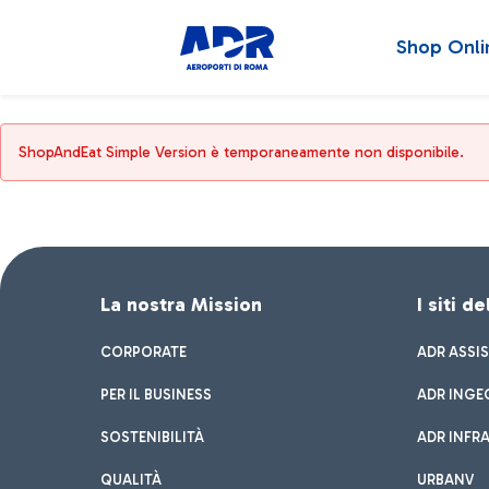
Shop Onli
ShopAndEat Simple Version è temporaneamente non disponibile.
La nostra Mission
I siti d
CORPORATE
ADR ASSI
PER IL BUSINESS
ADR INGE
SOSTENIBILITÀ
ADR INFR
QUALITÀ
URBANV