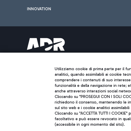
INNOVATION
Aeroporti di Roma S.p.A. - Società soggetta a direzione e coordiname
Codice fiscale e Registro delle Imprese di Roma 13032990155 P. IVA 0
Capitale sociale 62.224.743,00 int. vers.
Utilizziamo cookie di prima parte per il f
Sede legale: Via Pier Paolo Racchetti 1 - 00054 Fiumicino (RM) telefon
analitici, quando assimilabili ai cookie tec
comprendere i contenuti di suo interesse; 
funzionalità e della navigazione in rete; 
anche attraverso interazioni social networ
Cliccando su "PROSEGUI CON I SOLI COOKIE
richiedono il consenso, mantenendo le impo
sul sito web e i cookie analitici assimilabili 
Cliccando su "ACCETTA TUTTI I COOKIE" pre
facoltativo e può essere revocato in qual
(accessibile in ogni momento dal sito).