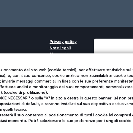
Privacy policy
Note legali
Mappa sito
nto di Mundys S.p.A.
Accessibilità
6572251004
QUALITÀ
unzionamento del sito web (cookie tecnici), per effettuare statistiche s
o +39 06 65951
nici), e, con il suo consenso, cookie analitici non assimilabili ai cookie te
inviarle messaggi commerciali in linea con le sue preferenze manifestate 
effettuare analisi e monitoraggio dei suoi comportamenti; personalizzare g
k (cookie di profilazione).
 NECESSARI" o sulla "X" in alto a destra in questo banner, lei non pres
stazioni di default, e saranno installati sul suo dispositivo esclusivame
a quelli tecnici.
sterà il suo consenso al posizionamento di tutti i cookie ivi compresi c
siasi momento. Potrà selezionare le sue preferenze per i singoli cooki