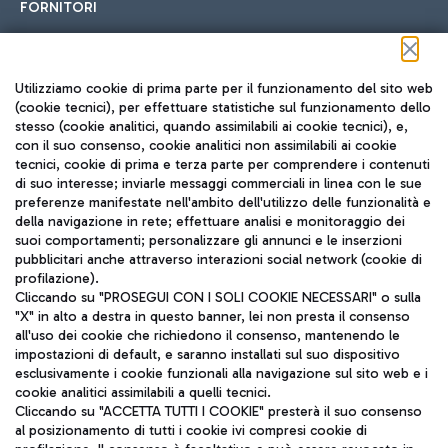
FORNITORI
Seguici sui social
Utilizziamo cookie di prima parte per il funzionamento del sito web
(cookie tecnici), per effettuare statistiche sul funzionamento dello
stesso (cookie analitici, quando assimilabili ai cookie tecnici), e,
con il suo consenso, cookie analitici non assimilabili ai cookie
tecnici, cookie di prima e terza parte per comprendere i contenuti
di suo interesse; inviarle messaggi commerciali in linea con le sue
TRAVEL JOURNAL
preferenze manifestate nell'ambito dell'utilizzo delle funzionalità e
della navigazione in rete; effettuare analisi e monitoraggio dei
ITA
suoi comportamenti; personalizzare gli annunci e le inserzioni
pubblicitari anche attraverso interazioni social network (cookie di
profilazione).
Cliccando su "PROSEGUI CON I SOLI COOKIE NECESSARI" o sulla
"X" in alto a destra in questo banner, lei non presta il consenso
all'uso dei cookie che richiedono il consenso, mantenendo le
impostazioni di default, e saranno installati sul suo dispositivo
esclusivamente i cookie funzionali alla navigazione sul sito web e i
Aeroporti di Roma S.p.A. - Società soggetta a direzione e
cookie analitici assimilabili a quelli tecnici.
coordinamento di Mundys S.p.A.
Cliccando su "ACCETTA TUTTI I COOKIE" presterà il suo consenso
al posizionamento di tutti i cookie ivi compresi cookie di
Codice fiscale e Registro delle Imprese di Roma 13032990155 P.