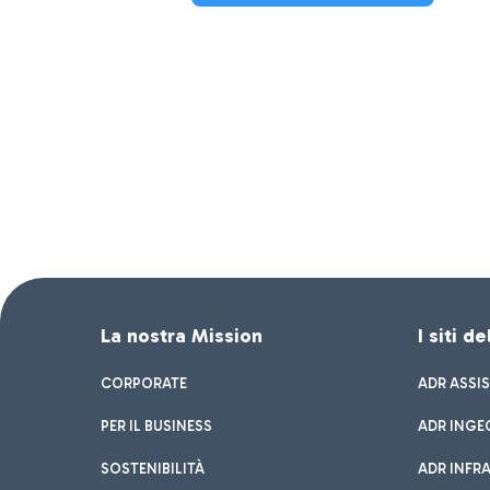
La nostra Mission
I siti d
CORPORATE
ADR ASSI
PER IL BUSINESS
ADR INGE
SOSTENIBILITÀ
ADR INFR