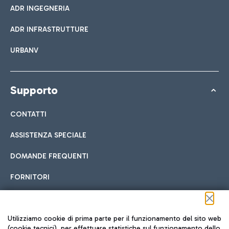
ADR INGEGNERIA
ADR INFRASTRUTTURE
URBANV
Supporto
CONTATTI
ASSISTENZA SPECIALE
DOMANDE FREQUENTI
FORNITORI
Seguici sui social
Utilizziamo cookie di prima parte per il funzionamento del sito web
(cookie tecnici), per effettuare statistiche sul funzionamento dello