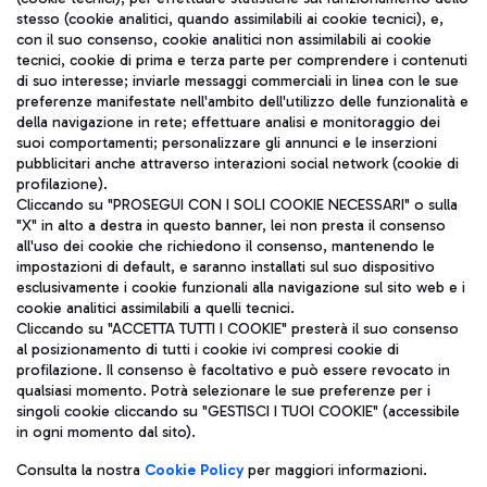
stesso (cookie analitici, quando assimilabili ai cookie tecnici), e,
con il suo consenso, cookie analitici non assimilabili ai cookie
tecnici, cookie di prima e terza parte per comprendere i contenuti
di suo interesse; inviarle messaggi commerciali in linea con le sue
TRAVEL JOURNAL
preferenze manifestate nell'ambito dell'utilizzo delle funzionalità e
della navigazione in rete; effettuare analisi e monitoraggio dei
ITA
suoi comportamenti; personalizzare gli annunci e le inserzioni
pubblicitari anche attraverso interazioni social network (cookie di
profilazione).
Cliccando su "PROSEGUI CON I SOLI COOKIE NECESSARI" o sulla
"X" in alto a destra in questo banner, lei non presta il consenso
all'uso dei cookie che richiedono il consenso, mantenendo le
impostazioni di default, e saranno installati sul suo dispositivo
esclusivamente i cookie funzionali alla navigazione sul sito web e i
Aeroporti di Roma S.p.A. - Società soggetta a direzione e
cookie analitici assimilabili a quelli tecnici.
coordinamento di Mundys S.p.A.
Cliccando su "ACCETTA TUTTI I COOKIE" presterà il suo consenso
al posizionamento di tutti i cookie ivi compresi cookie di
Codice fiscale e Registro delle Imprese di Roma 13032990155 P.
profilazione. Il consenso è facoltativo e può essere revocato in
IVA 06572251004
qualsiasi momento. Potrà selezionare le sue preferenze per i
Capitale sociale 62.224.743,00 int. vers.
singoli cookie cliccando su "GESTISCI I TUOI COOKIE" (accessibile
Sede legale: Via Pier Paolo Racchetti 1 - 00054 Fiumicino (RM)
in ogni momento dal sito).
telefono +39 06 65951
Privacy policy
Note legali
Consulta la nostra
Cookie Policy
per maggiori informazioni.