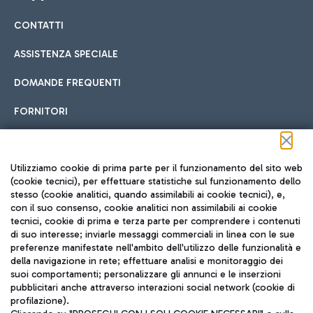
CONTATTI
Car sharing
ASSISTENZA SPECIALE
Con il Car Sharing è ancora più facile spostarsi
DOMANDE FREQUENTI
Hotel in aeroporto
dall’aeroporto al centro di Roma e viceversa.
Cucina Internazionale
FORNITORI
Scegli l'alloggio più adatto e approfitta della vicinanza
all'aeroporto.
Seguici sui social
Utilizziamo cookie di prima parte per il funzionamento del sito web
(cookie tecnici), per effettuare statistiche sul funzionamento dello
stesso (cookie analitici, quando assimilabili ai cookie tecnici), e,
Treno
con il suo consenso, cookie analitici non assimilabili ai cookie
tecnici, cookie di prima e terza parte per comprendere i contenuti
Raggiungi velocemente l'aeroporto di Fiumicino da Roma
Fast Food
di suo interesse; inviarle messaggi commerciali in linea con le sue
TRAVEL JOURNAL
tramite i servizi ferroviari Trenitalia.
preferenze manifestate nell'ambito dell'utilizzo delle funzionalità e
della navigazione in rete; effettuare analisi e monitoraggio dei
ITA
suoi comportamenti; personalizzare gli annunci e le inserzioni
pubblicitari anche attraverso interazioni social network (cookie di
profilazione).