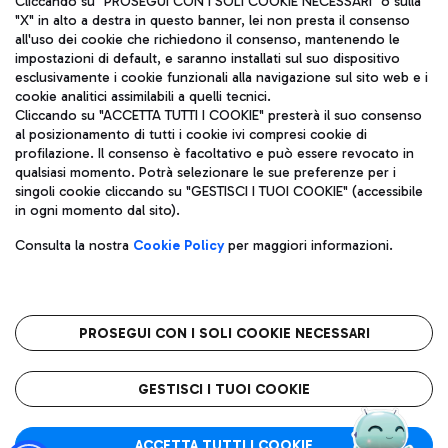
Cliccando su "PROSEGUI CON I SOLI COOKIE NECESSARI" o sulla
"X" in alto a destra in questo banner, lei non presta il consenso
all'uso dei cookie che richiedono il consenso, mantenendo le
impostazioni di default, e saranno installati sul suo dispositivo
Pizza
Autobus
esclusivamente i cookie funzionali alla navigazione sul sito web e i
Aeroporti di Roma S.p.A. - Società soggetta a direzione e
cookie analitici assimilabili a quelli tecnici.
Scopri le linee di autobus per raggiungere l'aeroporto
coordinamento di Mundys S.p.A.
Cliccando su "ACCETTA TUTTI I COOKIE" presterà il suo consenso
Leonardo Da Vinci.
al posizionamento di tutti i cookie ivi compresi cookie di
Codice fiscale e Registro delle Imprese di Roma 13032990155 P.
profilazione. Il consenso è facoltativo e può essere revocato in
IVA 06572251004
qualsiasi momento. Potrà selezionare le sue preferenze per i
Capitale sociale 62.224.743,00 int. vers.
singoli cookie cliccando su "GESTISCI I TUOI COOKIE" (accessibile
Sede legale: Via Pier Paolo Racchetti 1 - 00054 Fiumicino (RM)
Ristoranti
in ogni momento dal sito).
telefono +39 06 65951
Scopri la nostra offerta per una pausa gustosa in aeroporto
Privacy policy
Note legali
Gelateria
Consulta la nostra
Cookie Policy
per maggiori informazioni.
Mappa sito
Accessibilità
Taxi
Roma FCO
Mappa Aeroporto Fiumicino
L'aeroporto stellato
PROSEGUI CON I SOLI COOKIE NECESSARI
Raggiungi l’aeroporto senza pensieri con il servizio di taxi a
tariffe fisse.
QUALITÀ
SOSTENIBILITÀ
INNOVAZIONE
GESTISCI I TUOI COOKIE
Wine Bar & Sparkling
ACCETTA TUTTI I COOKIE