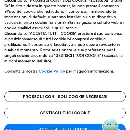
Cliccando su "PROSEGUI CON I SOLI COOKIE NECESSARI" o sulla
"X" in alto a destra in questo banner, lei non presta il consenso
all'uso dei cookie che richiedono il consenso, mantenendo le
impostazioni di default, e saranno installati sul suo dispositivo
Pizza
Autobus
esclusivamente i cookie funzionali alla navigazione sul sito web e i
Aeroporti di Roma S.p.A. - Società soggetta a direzione e
cookie analitici assimilabili a quelli tecnici.
Scopri le linee di autobus per raggiungere l'aeroporto
coordinamento di Mundys S.p.A.
Cliccando su "ACCETTA TUTTI I COOKIE" presterà il suo consenso
Leonardo Da Vinci.
al posizionamento di tutti i cookie ivi compresi cookie di
Codice fiscale e Registro delle Imprese di Roma 13032990155 P.
profilazione. Il consenso è facoltativo e può essere revocato in
IVA 06572251004
qualsiasi momento. Potrà selezionare le sue preferenze per i
Capitale sociale 62.224.743,00 int. vers.
singoli cookie cliccando su "GESTISCI I TUOI COOKIE" (accessibile
Sede legale: Via Pier Paolo Racchetti 1 - 00054 Fiumicino (RM)
Ristoranti
in ogni momento dal sito).
telefono +39 06 65951
Scopri la nostra offerta per una pausa gustosa in aeroporto
Privacy policy
Note legali
Gelateria
Consulta la nostra
Cookie Policy
per maggiori informazioni.
Mappa sito
Accessibilità
Taxi
Roma FCO
Mappa Aeroporto Fiumicino
L'aeroporto stellato
PROSEGUI CON I SOLI COOKIE NECESSARI
Raggiungi l’aeroporto senza pensieri con il servizio di taxi a
tariffe fisse.
QUALITÀ
SOSTENIBILITÀ
INNOVAZIONE
GESTISCI I TUOI COOKIE
Wine Bar & Sparkling
ACCETTA TUTTI I COOKIE