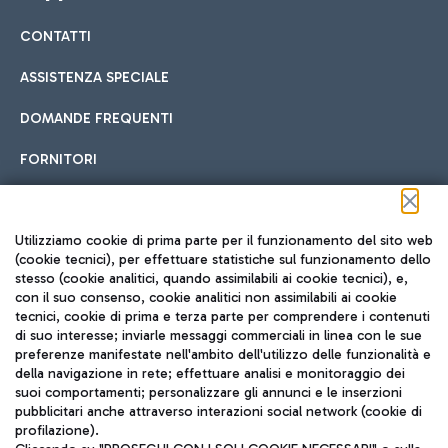
CONTATTI
Car sharing
ASSISTENZA SPECIALE
Con il Car Sharing è ancora più facile spostarsi
DOMANDE FREQUENTI
Hotel in aeroporto
dall’aeroporto al centro di Roma e viceversa.
Cucina Internazionale
FORNITORI
Scegli l'alloggio più adatto e approfitta della vicinanza
all'aeroporto.
Seguici sui social
Utilizziamo cookie di prima parte per il funzionamento del sito web
(cookie tecnici), per effettuare statistiche sul funzionamento dello
stesso (cookie analitici, quando assimilabili ai cookie tecnici), e,
Treno
con il suo consenso, cookie analitici non assimilabili ai cookie
tecnici, cookie di prima e terza parte per comprendere i contenuti
Raggiungi velocemente l'aeroporto di Fiumicino da Roma
Fast Food
di suo interesse; inviarle messaggi commerciali in linea con le sue
TRAVEL JOURNAL
tramite i servizi ferroviari Trenitalia.
preferenze manifestate nell'ambito dell'utilizzo delle funzionalità e
della navigazione in rete; effettuare analisi e monitoraggio dei
ITA
suoi comportamenti; personalizzare gli annunci e le inserzioni
pubblicitari anche attraverso interazioni social network (cookie di
profilazione).