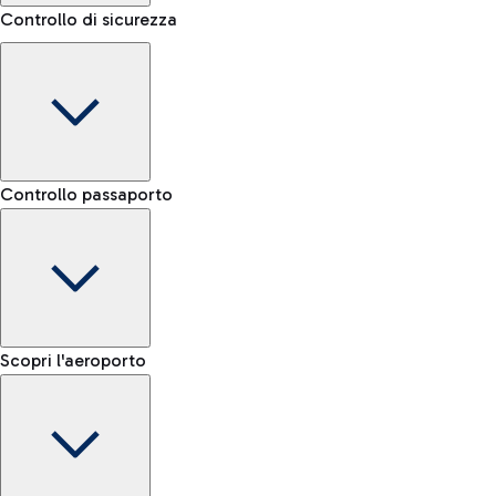
Controllo di sicurezza
eSIM
Attiva la tua eSIM e viaggia sempre connesso.
Area Kiss&Go
Scopri l'area Kiss&Go e la sosta gratuita per accompagnare e
Porta bagagli
salutare chi parte o arriva.
Controllo passaporto
Prenota il servizio di trasporto bagaglio e muoviti più
facilmente all'interno dell'aeroporto.
Verifica le regole per il trasporto di liquidi e l’elenco degli
Scopri la navetta gratuita
oggetti proibiti
Mappa Aeroporto Fiumicino
E-gate passaporti UE
Scopri l'aeroporto
-- min
Treno
E-gate passaporti altre nazionalità
-- min
Dall'aeroporto di Fiumicino raggiungi velocemente il centro
Controllo manuale UE
Fast Track
di Roma tramite i servizi ferroviari di Trenitalia.
-- min
Mappa dell'Aeroporto