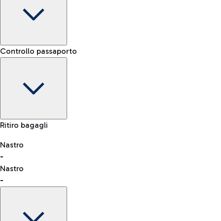
Terminal
Controllo passaporto
-
Noleggio Auto
Orario di arrivo
Scegli il noleggio auto per arrivare in aeroporto come e
-
-
quando vuoi.
Stato del volo
Mappa Aeroporto Fiumicino
Ritiro bagagli
Nastro
-
consulta l'elenco dei Paesi abilitati
Nastro
Car Sharing
-
Con il Car Sharing è ancora più facile spostarsi
dall'aeroporto al centro di Roma e viceversa.