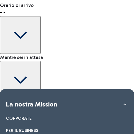
Prenota uno spazio per lasciare il tuo bagaglio e muoverti più
Dove incontrare chi ti aspetta
Orario di arrivo
liberamente.
-
-
Come raggiungere l'area Kiss&Go
Shop & Fly
Prenota online i tuoi prodotti Duty Free e ritira in aeroporto.
Mentre sei in attesa
Come raggiungere la città
Negozi
Auto e Moto
Altri trasporti
Scopri le opzioni di trasporto per Roma
Dai uno sguardo ai nostri brand per il tuo shopping
Tutti i servizi in aeroporto
Maggiori informazioni
Area Kiss&Go
La nostra Mission
Mappa interattiva Aeroporto Fiumicino
Per accompagnare e salutare chi parte o arriva scopri l’area
Kiss&Go e le soste gratuite.
CORPORATE
PER IL BUSINESS