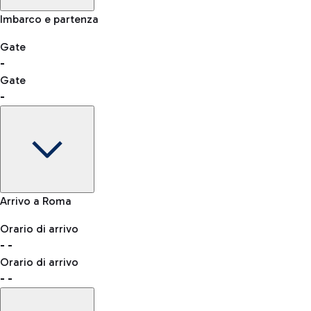
Salta la fila ai controlli sicurezza
Controllo manuale altre nazionalità
Imbarco e partenza
Esplora l'aeroporto di Fiumicino
-- min
Shopping
Ristoranti
Lounge
Gate
-
Gate
Lista di tutti i negozi
-
Autobus
QPass
consulta l'elenco dei Paesi abilitati
L'aeroporto "Leonardo da Vinci" è raggiungibile con diverse
Prenota l'ingresso ai controlli sicurezza
linee di autobus.
Gate
Arrivo a Roma
-
Abbigliamento
Orologi &
Accessori
Orario di arrivo
Stato del volo
Gioielli
-
-
Orario di partenza
Taxi
Orario di arrivo
Mappa Aeroporto Fiumicino
Raggiungi l'aeroporto senza pensieri con il servizio di taxi a
-
-
tariffe fisse.