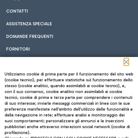
CONTATTI
Car sharing
ASSISTENZA SPECIALE
Con il Car Sharing è ancora più facile spostarsi
DOMANDE FREQUENTI
Hotel in aeroporto
dall’aeroporto al centro di Roma e viceversa.
Cucina Internazionale
FORNITORI
Scegli l'alloggio più adatto e approfitta della vicinanza
all'aeroporto.
Seguici sui social
Utilizziamo cookie di prima parte per il funzionamento del sito web
(cookie tecnici), per effettuare statistiche sul funzionamento dello
stesso (cookie analitici, quando assimilabili ai cookie tecnici), e,
Treno
con il suo consenso, cookie analitici non assimilabili ai cookie
tecnici, cookie di prima e terza parte per comprendere i contenuti
Raggiungi velocemente l'aeroporto di Fiumicino da Roma
Fast Food
di suo interesse; inviarle messaggi commerciali in linea con le sue
TRAVEL JOURNAL
tramite i servizi ferroviari Trenitalia.
preferenze manifestate nell'ambito dell'utilizzo delle funzionalità e
della navigazione in rete; effettuare analisi e monitoraggio dei
ITA
suoi comportamenti; personalizzare gli annunci e le inserzioni
pubblicitari anche attraverso interazioni social network (cookie di
profilazione).