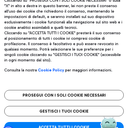
Cliccando su "PROSEGUI CON I SOLI COOKIE NECESSARI" o sulla
"X" in alto a destra in questo banner, lei non presta il consenso
all'uso dei cookie che richiedono il consenso, mantenendo le
impostazioni di default, e saranno installati sul suo dispositivo
Pizza
Autobus
esclusivamente i cookie funzionali alla navigazione sul sito web e i
Aeroporti di Roma S.p.A. - Società soggetta a direzione e
cookie analitici assimilabili a quelli tecnici.
Scopri le linee di autobus per raggiungere l'aeroporto
coordinamento di Mundys S.p.A.
Cliccando su "ACCETTA TUTTI I COOKIE" presterà il suo consenso
Leonardo Da Vinci.
al posizionamento di tutti i cookie ivi compresi cookie di
Codice fiscale e Registro delle Imprese di Roma 13032990155 P.
profilazione. Il consenso è facoltativo e può essere revocato in
IVA 06572251004
qualsiasi momento. Potrà selezionare le sue preferenze per i
Capitale sociale 62.224.743,00 int. vers.
singoli cookie cliccando su "GESTISCI I TUOI COOKIE" (accessibile
Sede legale: Via Pier Paolo Racchetti 1 - 00054 Fiumicino (RM)
Ristoranti
in ogni momento dal sito).
telefono +39 06 65951
Scopri la nostra offerta per una pausa gustosa in aeroporto
Privacy policy
Note legali
Gelateria
Consulta la nostra
Cookie Policy
per maggiori informazioni.
Mappa sito
Accessibilità
Taxi
Roma FCO
Mappa Aeroporto Fiumicino
L'aeroporto stellato
PROSEGUI CON I SOLI COOKIE NECESSARI
Raggiungi l’aeroporto senza pensieri con il servizio di taxi a
tariffe fisse.
QUALITÀ
SOSTENIBILITÀ
INNOVAZIONE
GESTISCI I TUOI COOKIE
Wine Bar & Sparkling
ACCETTA TUTTI I COOKIE