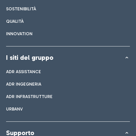
Lista di tutti i bar e ristoranti
SOSTENIBILITÀ
QUALITÀ
Prenota easy Parking
INNOVATION
Scopri la comodità di lasciare l'auto e raggiungere in un
attimo il Terminal che ti interessa.
I siti del gruppo
ADR ASSISTANCE
Bar & Cafetteria
ADR INGEGNERIA
Navetta
ADR INFRASTRUTTURE
Negozi
Linea Parking è il servizio gratuito che collega aeroporto e
URBANV
Dai uno sguardo ai nostri brand per il tuo shopping
parcheggio Lunga Sosta Easy Parking.
Cucina italiana
Supporto