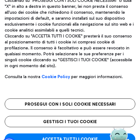
Cliccando su "PROSEGUI CON I SOLI COOKIE NECESSARI" o sulla
"X" in alto a destra in questo banner, lei non presta il consenso
all'uso dei cookie che richiedono il consenso, mantenendo le
impostazioni di default, e saranno installati sul suo dispositivo
Pizza
Autobus
esclusivamente i cookie funzionali alla navigazione sul sito web e i
Aeroporti di Roma S.p.A. - Società soggetta a direzione e
cookie analitici assimilabili a quelli tecnici.
Scopri le linee di autobus per raggiungere l'aeroporto
coordinamento di Mundys S.p.A.
Cliccando su "ACCETTA TUTTI I COOKIE" presterà il suo consenso
Leonardo Da Vinci.
al posizionamento di tutti i cookie ivi compresi cookie di
Codice fiscale e Registro delle Imprese di Roma 13032990155 P.
profilazione. Il consenso è facoltativo e può essere revocato in
IVA 06572251004
qualsiasi momento. Potrà selezionare le sue preferenze per i
Capitale sociale 62.224.743,00 int. vers.
singoli cookie cliccando su "GESTISCI I TUOI COOKIE" (accessibile
Sede legale: Via Pier Paolo Racchetti 1 - 00054 Fiumicino (RM)
Ristoranti
in ogni momento dal sito).
telefono +39 06 65951
Scopri la nostra offerta per una pausa gustosa in aeroporto
Privacy policy
Note legali
Gelateria
Consulta la nostra
Cookie Policy
per maggiori informazioni.
Mappa sito
Accessibilità
Taxi
Roma FCO
Mappa Aeroporto Fiumicino
L'aeroporto stellato
PROSEGUI CON I SOLI COOKIE NECESSARI
Raggiungi l’aeroporto senza pensieri con il servizio di taxi a
tariffe fisse.
QUALITÀ
SOSTENIBILITÀ
INNOVAZIONE
GESTISCI I TUOI COOKIE
Wine Bar & Sparkling
ACCETTA TUTTI I COOKIE