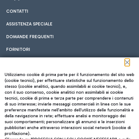
CONTATTI
Car sharing
ASSISTENZA SPECIALE
Con il Car Sharing è ancora più facile spostarsi
DOMANDE FREQUENTI
Hotel in aeroporto
dall’aeroporto al centro di Roma e viceversa.
Cucina Internazionale
FORNITORI
Scegli l'alloggio più adatto e approfitta della vicinanza
all'aeroporto.
Seguici sui social
Utilizziamo cookie di prima parte per il funzionamento del sito web
(cookie tecnici), per effettuare statistiche sul funzionamento dello
stesso (cookie analitici, quando assimilabili ai cookie tecnici), e,
Treno
con il suo consenso, cookie analitici non assimilabili ai cookie
tecnici, cookie di prima e terza parte per comprendere i contenuti
Raggiungi velocemente l'aeroporto di Fiumicino da Roma
Fast Food
di suo interesse; inviarle messaggi commerciali in linea con le sue
TRAVEL JOURNAL
tramite i servizi ferroviari Trenitalia.
preferenze manifestate nell'ambito dell'utilizzo delle funzionalità e
della navigazione in rete; effettuare analisi e monitoraggio dei
ITA
suoi comportamenti; personalizzare gli annunci e le inserzioni
pubblicitari anche attraverso interazioni social network (cookie di
profilazione).