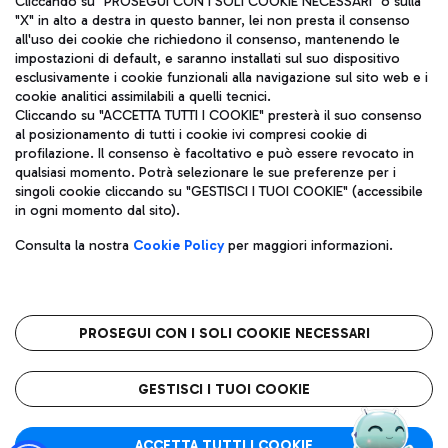
Cliccando su "PROSEGUI CON I SOLI COOKIE NECESSARI" o sulla
"X" in alto a destra in questo banner, lei non presta il consenso
all'uso dei cookie che richiedono il consenso, mantenendo le
impostazioni di default, e saranno installati sul suo dispositivo
Pizza
Autobus
esclusivamente i cookie funzionali alla navigazione sul sito web e i
Aeroporti di Roma S.p.A. - Società soggetta a direzione e
cookie analitici assimilabili a quelli tecnici.
Scopri le linee di autobus per raggiungere l'aeroporto
coordinamento di Mundys S.p.A.
Cliccando su "ACCETTA TUTTI I COOKIE" presterà il suo consenso
Leonardo Da Vinci.
al posizionamento di tutti i cookie ivi compresi cookie di
Codice fiscale e Registro delle Imprese di Roma 13032990155 P.
profilazione. Il consenso è facoltativo e può essere revocato in
IVA 06572251004
qualsiasi momento. Potrà selezionare le sue preferenze per i
Capitale sociale 62.224.743,00 int. vers.
singoli cookie cliccando su "GESTISCI I TUOI COOKIE" (accessibile
Sede legale: Via Pier Paolo Racchetti 1 - 00054 Fiumicino (RM)
Ristoranti
in ogni momento dal sito).
telefono +39 06 65951
Scopri la nostra offerta per una pausa gustosa in aeroporto
Privacy policy
Note legali
Gelateria
Consulta la nostra
Cookie Policy
per maggiori informazioni.
Mappa sito
Accessibilità
Taxi
Roma FCO
Mappa Aeroporto Fiumicino
L'aeroporto stellato
PROSEGUI CON I SOLI COOKIE NECESSARI
Raggiungi l’aeroporto senza pensieri con il servizio di taxi a
tariffe fisse.
QUALITÀ
SOSTENIBILITÀ
INNOVAZIONE
GESTISCI I TUOI COOKIE
Wine Bar & Sparkling
ACCETTA TUTTI I COOKIE