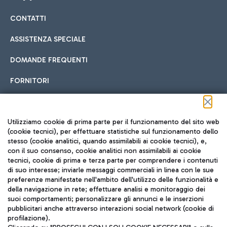
CONTATTI
Car sharing
ASSISTENZA SPECIALE
Con il Car Sharing è ancora più facile spostarsi
DOMANDE FREQUENTI
Hotel in aeroporto
dall’aeroporto al centro di Roma e viceversa.
Cucina Internazionale
FORNITORI
Scegli l'alloggio più adatto e approfitta della vicinanza
all'aeroporto.
Seguici sui social
Utilizziamo cookie di prima parte per il funzionamento del sito web
(cookie tecnici), per effettuare statistiche sul funzionamento dello
stesso (cookie analitici, quando assimilabili ai cookie tecnici), e,
Treno
con il suo consenso, cookie analitici non assimilabili ai cookie
tecnici, cookie di prima e terza parte per comprendere i contenuti
Raggiungi velocemente l'aeroporto di Fiumicino da Roma
Fast Food
di suo interesse; inviarle messaggi commerciali in linea con le sue
TRAVEL JOURNAL
tramite i servizi ferroviari Trenitalia.
preferenze manifestate nell'ambito dell'utilizzo delle funzionalità e
della navigazione in rete; effettuare analisi e monitoraggio dei
ITA
suoi comportamenti; personalizzare gli annunci e le inserzioni
pubblicitari anche attraverso interazioni social network (cookie di
profilazione).