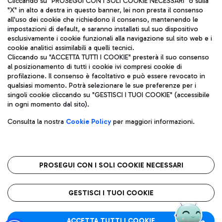
Cliccando su "PROSEGUI CON I SOLI COOKIE NECESSARI" o sulla
"X" in alto a destra in questo banner, lei non presta il consenso
all'uso dei cookie che richiedono il consenso, mantenendo le
impostazioni di default, e saranno installati sul suo dispositivo
Pizza
Autobus
esclusivamente i cookie funzionali alla navigazione sul sito web e i
Aeroporti di Roma S.p.A. - Società soggetta a direzione e
cookie analitici assimilabili a quelli tecnici.
Scopri le linee di autobus per raggiungere l'aeroporto
coordinamento di Mundys S.p.A.
Cliccando su "ACCETTA TUTTI I COOKIE" presterà il suo consenso
Leonardo Da Vinci.
al posizionamento di tutti i cookie ivi compresi cookie di
Codice fiscale e Registro delle Imprese di Roma 13032990155 P.
profilazione. Il consenso è facoltativo e può essere revocato in
IVA 06572251004
qualsiasi momento. Potrà selezionare le sue preferenze per i
Capitale sociale 62.224.743,00 int. vers.
singoli cookie cliccando su "GESTISCI I TUOI COOKIE" (accessibile
Sede legale: Via Pier Paolo Racchetti 1 - 00054 Fiumicino (RM)
Ristoranti
in ogni momento dal sito).
telefono +39 06 65951
Scopri la nostra offerta per una pausa gustosa in aeroporto
Privacy policy
Note legali
Gelateria
Consulta la nostra
Cookie Policy
per maggiori informazioni.
Mappa sito
Accessibilità
Taxi
Roma FCO
Mappa Aeroporto Fiumicino
L'aeroporto stellato
PROSEGUI CON I SOLI COOKIE NECESSARI
Raggiungi l’aeroporto senza pensieri con il servizio di taxi a
tariffe fisse.
QUALITÀ
SOSTENIBILITÀ
INNOVAZIONE
GESTISCI I TUOI COOKIE
Wine Bar & Sparkling
ACCETTA TUTTI I COOKIE