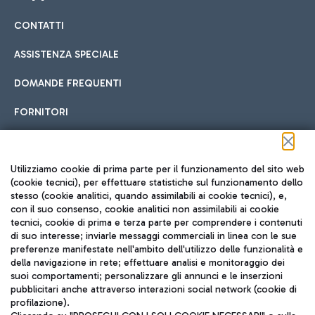
CONTATTI
Car sharing
ASSISTENZA SPECIALE
Con il Car Sharing è ancora più facile spostarsi
DOMANDE FREQUENTI
Hotel in aeroporto
dall’aeroporto al centro di Roma e viceversa.
Cucina Internazionale
FORNITORI
Scegli l'alloggio più adatto e approfitta della vicinanza
all'aeroporto.
Seguici sui social
Utilizziamo cookie di prima parte per il funzionamento del sito web
(cookie tecnici), per effettuare statistiche sul funzionamento dello
stesso (cookie analitici, quando assimilabili ai cookie tecnici), e,
Treno
con il suo consenso, cookie analitici non assimilabili ai cookie
tecnici, cookie di prima e terza parte per comprendere i contenuti
Raggiungi velocemente l'aeroporto di Fiumicino da Roma
Fast Food
di suo interesse; inviarle messaggi commerciali in linea con le sue
TRAVEL JOURNAL
tramite i servizi ferroviari Trenitalia.
preferenze manifestate nell'ambito dell'utilizzo delle funzionalità e
della navigazione in rete; effettuare analisi e monitoraggio dei
ITA
suoi comportamenti; personalizzare gli annunci e le inserzioni
pubblicitari anche attraverso interazioni social network (cookie di
profilazione).