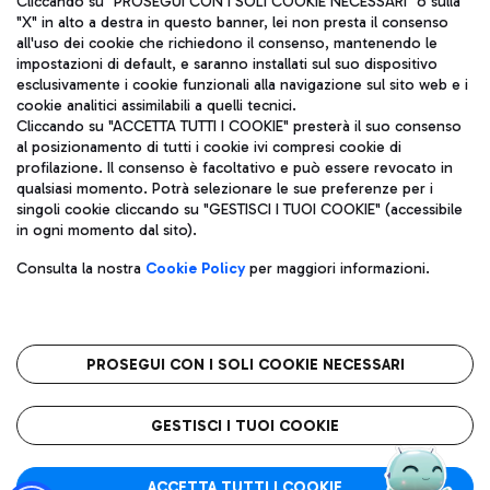
Cliccando su "PROSEGUI CON I SOLI COOKIE NECESSARI" o sulla
"X" in alto a destra in questo banner, lei non presta il consenso
all'uso dei cookie che richiedono il consenso, mantenendo le
impostazioni di default, e saranno installati sul suo dispositivo
Pizza
Autobus
esclusivamente i cookie funzionali alla navigazione sul sito web e i
Aeroporti di Roma S.p.A. - Società soggetta a direzione e
cookie analitici assimilabili a quelli tecnici.
Scopri le linee di autobus per raggiungere l'aeroporto
coordinamento di Mundys S.p.A.
Cliccando su "ACCETTA TUTTI I COOKIE" presterà il suo consenso
Leonardo Da Vinci.
al posizionamento di tutti i cookie ivi compresi cookie di
Codice fiscale e Registro delle Imprese di Roma 13032990155 P.
profilazione. Il consenso è facoltativo e può essere revocato in
IVA 06572251004
qualsiasi momento. Potrà selezionare le sue preferenze per i
Capitale sociale 62.224.743,00 int. vers.
singoli cookie cliccando su "GESTISCI I TUOI COOKIE" (accessibile
Sede legale: Via Pier Paolo Racchetti 1 - 00054 Fiumicino (RM)
Ristoranti
in ogni momento dal sito).
telefono +39 06 65951
Scopri la nostra offerta per una pausa gustosa in aeroporto
Privacy policy
Note legali
Gelateria
Consulta la nostra
Cookie Policy
per maggiori informazioni.
Mappa sito
Accessibilità
Taxi
Roma FCO
Mappa Aeroporto Fiumicino
L'aeroporto stellato
PROSEGUI CON I SOLI COOKIE NECESSARI
Raggiungi l’aeroporto senza pensieri con il servizio di taxi a
tariffe fisse.
QUALITÀ
SOSTENIBILITÀ
INNOVAZIONE
GESTISCI I TUOI COOKIE
Wine Bar & Sparkling
ACCETTA TUTTI I COOKIE