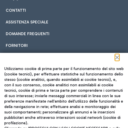
CONTATTI
Car sharing
ASSISTENZA SPECIALE
Con il Car Sharing è ancora più facile spostarsi
DOMANDE FREQUENTI
Hotel in aeroporto
dall’aeroporto al centro di Roma e viceversa.
Cucina Internazionale
FORNITORI
Scegli l'alloggio più adatto e approfitta della vicinanza
all'aeroporto.
Seguici sui social
Utilizziamo cookie di prima parte per il funzionamento del sito web
(cookie tecnici), per effettuare statistiche sul funzionamento dello
stesso (cookie analitici, quando assimilabili ai cookie tecnici), e,
Treno
con il suo consenso, cookie analitici non assimilabili ai cookie
tecnici, cookie di prima e terza parte per comprendere i contenuti
Raggiungi velocemente l'aeroporto di Fiumicino da Roma
Fast Food
di suo interesse; inviarle messaggi commerciali in linea con le sue
TRAVEL JOURNAL
tramite i servizi ferroviari Trenitalia.
preferenze manifestate nell'ambito dell'utilizzo delle funzionalità e
della navigazione in rete; effettuare analisi e monitoraggio dei
ITA
suoi comportamenti; personalizzare gli annunci e le inserzioni
pubblicitari anche attraverso interazioni social network (cookie di
profilazione).