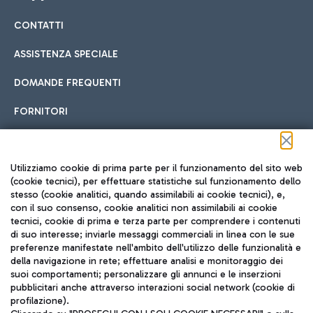
CONTATTI
Car sharing
ASSISTENZA SPECIALE
Con il Car Sharing è ancora più facile spostarsi
DOMANDE FREQUENTI
Hotel in aeroporto
dall’aeroporto al centro di Roma e viceversa.
Cucina Internazionale
FORNITORI
Scegli l'alloggio più adatto e approfitta della vicinanza
all'aeroporto.
Seguici sui social
Utilizziamo cookie di prima parte per il funzionamento del sito web
(cookie tecnici), per effettuare statistiche sul funzionamento dello
stesso (cookie analitici, quando assimilabili ai cookie tecnici), e,
Treno
con il suo consenso, cookie analitici non assimilabili ai cookie
tecnici, cookie di prima e terza parte per comprendere i contenuti
Raggiungi velocemente l'aeroporto di Fiumicino da Roma
Fast Food
di suo interesse; inviarle messaggi commerciali in linea con le sue
TRAVEL JOURNAL
tramite i servizi ferroviari Trenitalia.
preferenze manifestate nell'ambito dell'utilizzo delle funzionalità e
della navigazione in rete; effettuare analisi e monitoraggio dei
ITA
suoi comportamenti; personalizzare gli annunci e le inserzioni
pubblicitari anche attraverso interazioni social network (cookie di
profilazione).