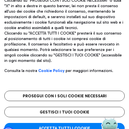
Cliccando su "PROSEGUI CON I SOLI COOKIE NECESSARI" o sulla
"X" in alto a destra in questo banner, lei non presta il consenso
all'uso dei cookie che richiedono il consenso, mantenendo le
impostazioni di default, e saranno installati sul suo dispositivo
Pizza
Autobus
esclusivamente i cookie funzionali alla navigazione sul sito web e i
Aeroporti di Roma S.p.A. - Società soggetta a direzione e
cookie analitici assimilabili a quelli tecnici.
Scopri le linee di autobus per raggiungere l'aeroporto
coordinamento di Mundys S.p.A.
Cliccando su "ACCETTA TUTTI I COOKIE" presterà il suo consenso
Leonardo Da Vinci.
al posizionamento di tutti i cookie ivi compresi cookie di
Codice fiscale e Registro delle Imprese di Roma 13032990155 P.
profilazione. Il consenso è facoltativo e può essere revocato in
IVA 06572251004
qualsiasi momento. Potrà selezionare le sue preferenze per i
Capitale sociale 62.224.743,00 int. vers.
singoli cookie cliccando su "GESTISCI I TUOI COOKIE" (accessibile
Sede legale: Via Pier Paolo Racchetti 1 - 00054 Fiumicino (RM)
Ristoranti
in ogni momento dal sito).
telefono +39 06 65951
Scopri la nostra offerta per una pausa gustosa in aeroporto
Privacy policy
Note legali
Gelateria
Consulta la nostra
Cookie Policy
per maggiori informazioni.
Mappa sito
Accessibilità
Taxi
Roma FCO
Mappa Aeroporto Fiumicino
L'aeroporto stellato
PROSEGUI CON I SOLI COOKIE NECESSARI
Raggiungi l’aeroporto senza pensieri con il servizio di taxi a
tariffe fisse.
QUALITÀ
SOSTENIBILITÀ
INNOVAZIONE
GESTISCI I TUOI COOKIE
Wine Bar & Sparkling
ACCETTA TUTTI I COOKIE