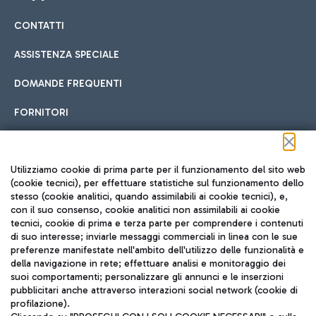
CONTATTI
Car sharing
ASSISTENZA SPECIALE
Con il Car Sharing è ancora più facile spostarsi
DOMANDE FREQUENTI
Hotel in aeroporto
dall’aeroporto al centro di Roma e viceversa.
Cucina Internazionale
FORNITORI
Scegli l'alloggio più adatto e approfitta della vicinanza
all'aeroporto.
Seguici sui social
Utilizziamo cookie di prima parte per il funzionamento del sito web
(cookie tecnici), per effettuare statistiche sul funzionamento dello
stesso (cookie analitici, quando assimilabili ai cookie tecnici), e,
Treno
con il suo consenso, cookie analitici non assimilabili ai cookie
tecnici, cookie di prima e terza parte per comprendere i contenuti
Raggiungi velocemente l'aeroporto di Fiumicino da Roma
Fast Food
di suo interesse; inviarle messaggi commerciali in linea con le sue
TRAVEL JOURNAL
tramite i servizi ferroviari Trenitalia.
preferenze manifestate nell'ambito dell'utilizzo delle funzionalità e
della navigazione in rete; effettuare analisi e monitoraggio dei
ITA
suoi comportamenti; personalizzare gli annunci e le inserzioni
pubblicitari anche attraverso interazioni social network (cookie di
profilazione).