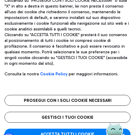
Cliccando su "PROSEGUI CON I SOLI COOKIE NECESSARI" o sulla
"X" in alto a destra in questo banner, lei non presta il consenso
all'uso dei cookie che richiedono il consenso, mantenendo le
impostazioni di default, e saranno installati sul suo dispositivo
Pizza
Autobus
esclusivamente i cookie funzionali alla navigazione sul sito web e i
Aeroporti di Roma S.p.A. - Società soggetta a direzione e
cookie analitici assimilabili a quelli tecnici.
Scopri le linee di autobus per raggiungere l'aeroporto
coordinamento di Mundys S.p.A.
Cliccando su "ACCETTA TUTTI I COOKIE" presterà il suo consenso
Leonardo Da Vinci.
al posizionamento di tutti i cookie ivi compresi cookie di
Codice fiscale e Registro delle Imprese di Roma 13032990155 P.
profilazione. Il consenso è facoltativo e può essere revocato in
IVA 06572251004
qualsiasi momento. Potrà selezionare le sue preferenze per i
Capitale sociale 62.224.743,00 int. vers.
singoli cookie cliccando su "GESTISCI I TUOI COOKIE" (accessibile
Sede legale: Via Pier Paolo Racchetti 1 - 00054 Fiumicino (RM)
Ristoranti
in ogni momento dal sito).
telefono +39 06 65951
Scopri la nostra offerta per una pausa gustosa in aeroporto
Privacy policy
Note legali
Gelateria
Consulta la nostra
Cookie Policy
per maggiori informazioni.
Mappa sito
Accessibilità
Taxi
Roma FCO
Mappa Aeroporto Fiumicino
L'aeroporto stellato
PROSEGUI CON I SOLI COOKIE NECESSARI
Raggiungi l’aeroporto senza pensieri con il servizio di taxi a
tariffe fisse.
QUALITÀ
SOSTENIBILITÀ
INNOVAZIONE
GESTISCI I TUOI COOKIE
Wine Bar & Sparkling
ACCETTA TUTTI I COOKIE