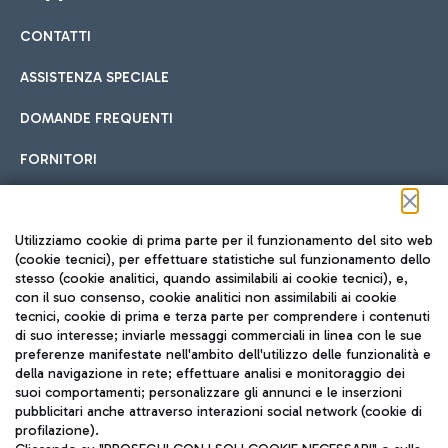
CONTATTI
Car sharing
ASSISTENZA SPECIALE
Con il Car Sharing è ancora più facile spostarsi
DOMANDE FREQUENTI
Hotel in aeroporto
dall’aeroporto al centro di Roma e viceversa.
Cucina Internazionale
FORNITORI
Scegli l'alloggio più adatto e approfitta della vicinanza
all'aeroporto.
Seguici sui social
Utilizziamo cookie di prima parte per il funzionamento del sito web
(cookie tecnici), per effettuare statistiche sul funzionamento dello
stesso (cookie analitici, quando assimilabili ai cookie tecnici), e,
Treno
con il suo consenso, cookie analitici non assimilabili ai cookie
tecnici, cookie di prima e terza parte per comprendere i contenuti
Raggiungi velocemente l'aeroporto di Fiumicino da Roma
Fast Food
di suo interesse; inviarle messaggi commerciali in linea con le sue
TRAVEL JOURNAL
tramite i servizi ferroviari Trenitalia.
preferenze manifestate nell'ambito dell'utilizzo delle funzionalità e
della navigazione in rete; effettuare analisi e monitoraggio dei
ITA
suoi comportamenti; personalizzare gli annunci e le inserzioni
pubblicitari anche attraverso interazioni social network (cookie di
profilazione).