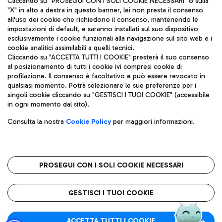
Cliccando su "PROSEGUI CON I SOLI COOKIE NECESSARI" o sulla
"X" in alto a destra in questo banner, lei non presta il consenso
all'uso dei cookie che richiedono il consenso, mantenendo le
impostazioni di default, e saranno installati sul suo dispositivo
Pizza
Autobus
esclusivamente i cookie funzionali alla navigazione sul sito web e i
Aeroporti di Roma S.p.A. - Società soggetta a direzione e
cookie analitici assimilabili a quelli tecnici.
Scopri le linee di autobus per raggiungere l'aeroporto
coordinamento di Mundys S.p.A.
Cliccando su "ACCETTA TUTTI I COOKIE" presterà il suo consenso
Leonardo Da Vinci.
al posizionamento di tutti i cookie ivi compresi cookie di
Codice fiscale e Registro delle Imprese di Roma 13032990155 P.
profilazione. Il consenso è facoltativo e può essere revocato in
IVA 06572251004
qualsiasi momento. Potrà selezionare le sue preferenze per i
Capitale sociale 62.224.743,00 int. vers.
singoli cookie cliccando su "GESTISCI I TUOI COOKIE" (accessibile
Sede legale: Via Pier Paolo Racchetti 1 - 00054 Fiumicino (RM)
Ristoranti
in ogni momento dal sito).
telefono +39 06 65951
Scopri la nostra offerta per una pausa gustosa in aeroporto
Privacy policy
Note legali
Gelateria
Consulta la nostra
Cookie Policy
per maggiori informazioni.
Mappa sito
Accessibilità
Taxi
Roma FCO
Mappa Aeroporto Fiumicino
L'aeroporto stellato
PROSEGUI CON I SOLI COOKIE NECESSARI
Raggiungi l’aeroporto senza pensieri con il servizio di taxi a
tariffe fisse.
QUALITÀ
SOSTENIBILITÀ
INNOVAZIONE
GESTISCI I TUOI COOKIE
Wine Bar & Sparkling
ACCETTA TUTTI I COOKIE