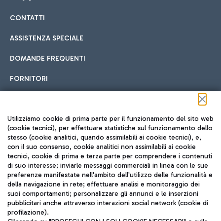
CONTATTI
Car sharing
ASSISTENZA SPECIALE
Con il Car Sharing è ancora più facile spostarsi
DOMANDE FREQUENTI
Hotel in aeroporto
dall’aeroporto al centro di Roma e viceversa.
Cucina Internazionale
FORNITORI
Scegli l'alloggio più adatto e approfitta della vicinanza
all'aeroporto.
Seguici sui social
Utilizziamo cookie di prima parte per il funzionamento del sito web
(cookie tecnici), per effettuare statistiche sul funzionamento dello
stesso (cookie analitici, quando assimilabili ai cookie tecnici), e,
Treno
con il suo consenso, cookie analitici non assimilabili ai cookie
tecnici, cookie di prima e terza parte per comprendere i contenuti
Raggiungi velocemente l'aeroporto di Fiumicino da Roma
Fast Food
di suo interesse; inviarle messaggi commerciali in linea con le sue
TRAVEL JOURNAL
tramite i servizi ferroviari Trenitalia.
preferenze manifestate nell'ambito dell'utilizzo delle funzionalità e
della navigazione in rete; effettuare analisi e monitoraggio dei
ITA
suoi comportamenti; personalizzare gli annunci e le inserzioni
pubblicitari anche attraverso interazioni social network (cookie di
profilazione).