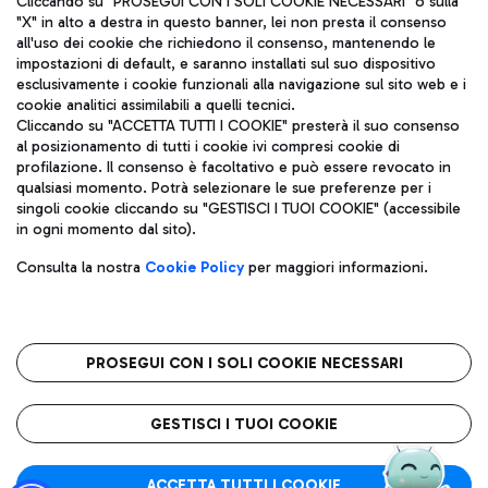
Cliccando su "PROSEGUI CON I SOLI COOKIE NECESSARI" o sulla
"X" in alto a destra in questo banner, lei non presta il consenso
all'uso dei cookie che richiedono il consenso, mantenendo le
impostazioni di default, e saranno installati sul suo dispositivo
Pizza
Autobus
esclusivamente i cookie funzionali alla navigazione sul sito web e i
Aeroporti di Roma S.p.A. - Società soggetta a direzione e
cookie analitici assimilabili a quelli tecnici.
Scopri le linee di autobus per raggiungere l'aeroporto
coordinamento di Mundys S.p.A.
Cliccando su "ACCETTA TUTTI I COOKIE" presterà il suo consenso
Leonardo Da Vinci.
al posizionamento di tutti i cookie ivi compresi cookie di
Codice fiscale e Registro delle Imprese di Roma 13032990155 P.
profilazione. Il consenso è facoltativo e può essere revocato in
IVA 06572251004
qualsiasi momento. Potrà selezionare le sue preferenze per i
Capitale sociale 62.224.743,00 int. vers.
singoli cookie cliccando su "GESTISCI I TUOI COOKIE" (accessibile
Sede legale: Via Pier Paolo Racchetti 1 - 00054 Fiumicino (RM)
Ristoranti
in ogni momento dal sito).
telefono +39 06 65951
Scopri la nostra offerta per una pausa gustosa in aeroporto
Privacy policy
Note legali
Gelateria
Consulta la nostra
Cookie Policy
per maggiori informazioni.
Mappa sito
Accessibilità
Taxi
Roma FCO
Mappa Aeroporto Fiumicino
L'aeroporto stellato
PROSEGUI CON I SOLI COOKIE NECESSARI
Raggiungi l’aeroporto senza pensieri con il servizio di taxi a
tariffe fisse.
QUALITÀ
SOSTENIBILITÀ
INNOVAZIONE
GESTISCI I TUOI COOKIE
Wine Bar & Sparkling
ACCETTA TUTTI I COOKIE