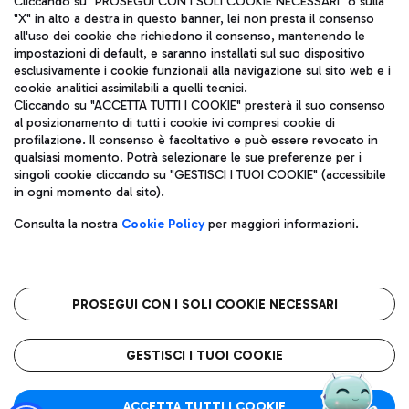
Cliccando su "PROSEGUI CON I SOLI COOKIE NECESSARI" o sulla
"X" in alto a destra in questo banner, lei non presta il consenso
all'uso dei cookie che richiedono il consenso, mantenendo le
impostazioni di default, e saranno installati sul suo dispositivo
Pizza
Autobus
esclusivamente i cookie funzionali alla navigazione sul sito web e i
Aeroporti di Roma S.p.A. - Società soggetta a direzione e
cookie analitici assimilabili a quelli tecnici.
Scopri le linee di autobus per raggiungere l'aeroporto
coordinamento di Mundys S.p.A.
Cliccando su "ACCETTA TUTTI I COOKIE" presterà il suo consenso
Leonardo Da Vinci.
al posizionamento di tutti i cookie ivi compresi cookie di
Codice fiscale e Registro delle Imprese di Roma 13032990155 P.
profilazione. Il consenso è facoltativo e può essere revocato in
IVA 06572251004
qualsiasi momento. Potrà selezionare le sue preferenze per i
Capitale sociale 62.224.743,00 int. vers.
singoli cookie cliccando su "GESTISCI I TUOI COOKIE" (accessibile
Sede legale: Via Pier Paolo Racchetti 1 - 00054 Fiumicino (RM)
Ristoranti
in ogni momento dal sito).
telefono +39 06 65951
Scopri la nostra offerta per una pausa gustosa in aeroporto
Privacy policy
Note legali
Gelateria
Consulta la nostra
Cookie Policy
per maggiori informazioni.
Mappa sito
Accessibilità
Taxi
Roma FCO
Mappa Aeroporto Fiumicino
L'aeroporto stellato
PROSEGUI CON I SOLI COOKIE NECESSARI
Raggiungi l’aeroporto senza pensieri con il servizio di taxi a
tariffe fisse.
QUALITÀ
SOSTENIBILITÀ
INNOVAZIONE
GESTISCI I TUOI COOKIE
Wine Bar & Sparkling
ACCETTA TUTTI I COOKIE