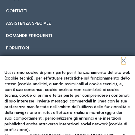
CONTATTI
Car sharing
ASSISTENZA SPECIALE
Con il Car Sharing è ancora più facile spostarsi
DOMANDE FREQUENTI
Hotel in aeroporto
dall’aeroporto al centro di Roma e viceversa.
Cucina Internazionale
FORNITORI
Scegli l'alloggio più adatto e approfitta della vicinanza
all'aeroporto.
Seguici sui social
Utilizziamo cookie di prima parte per il funzionamento del sito web
(cookie tecnici), per effettuare statistiche sul funzionamento dello
stesso (cookie analitici, quando assimilabili ai cookie tecnici), e,
Treno
con il suo consenso, cookie analitici non assimilabili ai cookie
tecnici, cookie di prima e terza parte per comprendere i contenuti
Raggiungi velocemente l'aeroporto di Fiumicino da Roma
Fast Food
di suo interesse; inviarle messaggi commerciali in linea con le sue
TRAVEL JOURNAL
tramite i servizi ferroviari Trenitalia.
preferenze manifestate nell'ambito dell'utilizzo delle funzionalità e
della navigazione in rete; effettuare analisi e monitoraggio dei
ITA
suoi comportamenti; personalizzare gli annunci e le inserzioni
pubblicitari anche attraverso interazioni social network (cookie di
profilazione).