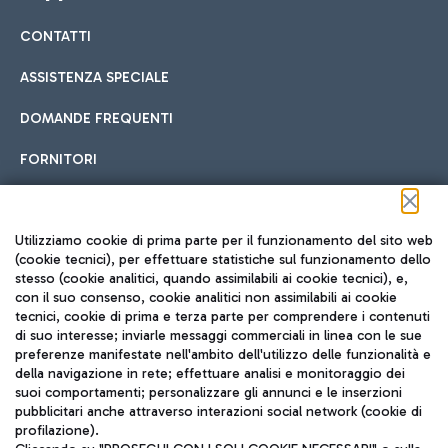
CONTATTI
Car sharing
ASSISTENZA SPECIALE
Con il Car Sharing è ancora più facile spostarsi
DOMANDE FREQUENTI
Hotel in aeroporto
dall’aeroporto al centro di Roma e viceversa.
Cucina Internazionale
FORNITORI
Scegli l'alloggio più adatto e approfitta della vicinanza
all'aeroporto.
Seguici sui social
Utilizziamo cookie di prima parte per il funzionamento del sito web
(cookie tecnici), per effettuare statistiche sul funzionamento dello
stesso (cookie analitici, quando assimilabili ai cookie tecnici), e,
Treno
con il suo consenso, cookie analitici non assimilabili ai cookie
tecnici, cookie di prima e terza parte per comprendere i contenuti
Raggiungi velocemente l'aeroporto di Fiumicino da Roma
Fast Food
di suo interesse; inviarle messaggi commerciali in linea con le sue
TRAVEL JOURNAL
tramite i servizi ferroviari Trenitalia.
preferenze manifestate nell'ambito dell'utilizzo delle funzionalità e
della navigazione in rete; effettuare analisi e monitoraggio dei
ITA
suoi comportamenti; personalizzare gli annunci e le inserzioni
pubblicitari anche attraverso interazioni social network (cookie di
profilazione).