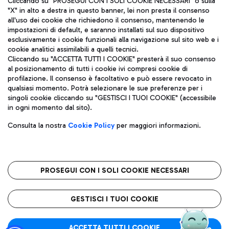
Cliccando su "PROSEGUI CON I SOLI COOKIE NECESSARI" o sulla
"X" in alto a destra in questo banner, lei non presta il consenso
all'uso dei cookie che richiedono il consenso, mantenendo le
impostazioni di default, e saranno installati sul suo dispositivo
Pizza
Autobus
esclusivamente i cookie funzionali alla navigazione sul sito web e i
Aeroporti di Roma S.p.A. - Società soggetta a direzione e
cookie analitici assimilabili a quelli tecnici.
Scopri le linee di autobus per raggiungere l'aeroporto
coordinamento di Mundys S.p.A.
Cliccando su "ACCETTA TUTTI I COOKIE" presterà il suo consenso
Leonardo Da Vinci.
al posizionamento di tutti i cookie ivi compresi cookie di
Codice fiscale e Registro delle Imprese di Roma 13032990155 P.
profilazione. Il consenso è facoltativo e può essere revocato in
IVA 06572251004
qualsiasi momento. Potrà selezionare le sue preferenze per i
Capitale sociale 62.224.743,00 int. vers.
singoli cookie cliccando su "GESTISCI I TUOI COOKIE" (accessibile
Sede legale: Via Pier Paolo Racchetti 1 - 00054 Fiumicino (RM)
Ristoranti
in ogni momento dal sito).
telefono +39 06 65951
Scopri la nostra offerta per una pausa gustosa in aeroporto
Privacy policy
Note legali
Gelateria
Consulta la nostra
Cookie Policy
per maggiori informazioni.
Mappa sito
Accessibilità
Taxi
Roma FCO
Mappa Aeroporto Fiumicino
L'aeroporto stellato
PROSEGUI CON I SOLI COOKIE NECESSARI
Raggiungi l’aeroporto senza pensieri con il servizio di taxi a
tariffe fisse.
QUALITÀ
SOSTENIBILITÀ
INNOVAZIONE
GESTISCI I TUOI COOKIE
Wine Bar & Sparkling
ACCETTA TUTTI I COOKIE