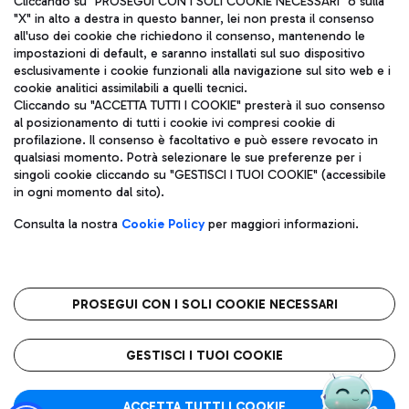
Cliccando su "PROSEGUI CON I SOLI COOKIE NECESSARI" o sulla
"X" in alto a destra in questo banner, lei non presta il consenso
all'uso dei cookie che richiedono il consenso, mantenendo le
impostazioni di default, e saranno installati sul suo dispositivo
Pizza
Autobus
esclusivamente i cookie funzionali alla navigazione sul sito web e i
Aeroporti di Roma S.p.A. - Società soggetta a direzione e
cookie analitici assimilabili a quelli tecnici.
Scopri le linee di autobus per raggiungere l'aeroporto
coordinamento di Mundys S.p.A.
Cliccando su "ACCETTA TUTTI I COOKIE" presterà il suo consenso
Leonardo Da Vinci.
al posizionamento di tutti i cookie ivi compresi cookie di
Codice fiscale e Registro delle Imprese di Roma 13032990155 P.
profilazione. Il consenso è facoltativo e può essere revocato in
IVA 06572251004
qualsiasi momento. Potrà selezionare le sue preferenze per i
Capitale sociale 62.224.743,00 int. vers.
singoli cookie cliccando su "GESTISCI I TUOI COOKIE" (accessibile
Sede legale: Via Pier Paolo Racchetti 1 - 00054 Fiumicino (RM)
Ristoranti
in ogni momento dal sito).
telefono +39 06 65951
Scopri la nostra offerta per una pausa gustosa in aeroporto
Privacy policy
Note legali
Gelateria
Consulta la nostra
Cookie Policy
per maggiori informazioni.
Mappa sito
Accessibilità
Taxi
Roma FCO
Mappa Aeroporto Fiumicino
L'aeroporto stellato
PROSEGUI CON I SOLI COOKIE NECESSARI
Raggiungi l’aeroporto senza pensieri con il servizio di taxi a
tariffe fisse.
QUALITÀ
SOSTENIBILITÀ
INNOVAZIONE
GESTISCI I TUOI COOKIE
Wine Bar & Sparkling
ACCETTA TUTTI I COOKIE