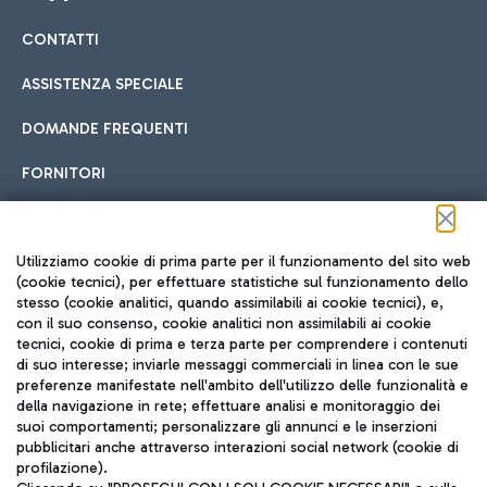
CONTATTI
Car sharing
ASSISTENZA SPECIALE
Con il Car Sharing è ancora più facile spostarsi
DOMANDE FREQUENTI
Hotel in aeroporto
dall’aeroporto al centro di Roma e viceversa.
Cucina Internazionale
FORNITORI
Scegli l'alloggio più adatto e approfitta della vicinanza
all'aeroporto.
Seguici sui social
Utilizziamo cookie di prima parte per il funzionamento del sito web
(cookie tecnici), per effettuare statistiche sul funzionamento dello
stesso (cookie analitici, quando assimilabili ai cookie tecnici), e,
Treno
con il suo consenso, cookie analitici non assimilabili ai cookie
tecnici, cookie di prima e terza parte per comprendere i contenuti
Raggiungi velocemente l'aeroporto di Fiumicino da Roma
Fast Food
di suo interesse; inviarle messaggi commerciali in linea con le sue
TRAVEL JOURNAL
tramite i servizi ferroviari Trenitalia.
preferenze manifestate nell'ambito dell'utilizzo delle funzionalità e
della navigazione in rete; effettuare analisi e monitoraggio dei
ITA
suoi comportamenti; personalizzare gli annunci e le inserzioni
pubblicitari anche attraverso interazioni social network (cookie di
profilazione).