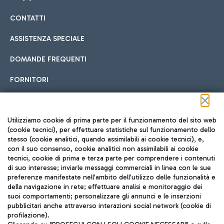
CONTATTI
Car sharing
ASSISTENZA SPECIALE
Con il Car Sharing è ancora più facile spostarsi
DOMANDE FREQUENTI
Hotel in aeroporto
dall’aeroporto al centro di Roma e viceversa.
Cucina Internazionale
FORNITORI
Scegli l'alloggio più adatto e approfitta della vicinanza
all'aeroporto.
Seguici sui social
Utilizziamo cookie di prima parte per il funzionamento del sito web
(cookie tecnici), per effettuare statistiche sul funzionamento dello
stesso (cookie analitici, quando assimilabili ai cookie tecnici), e,
Treno
con il suo consenso, cookie analitici non assimilabili ai cookie
tecnici, cookie di prima e terza parte per comprendere i contenuti
Raggiungi velocemente l'aeroporto di Fiumicino da Roma
Fast Food
di suo interesse; inviarle messaggi commerciali in linea con le sue
TRAVEL JOURNAL
tramite i servizi ferroviari Trenitalia.
preferenze manifestate nell'ambito dell'utilizzo delle funzionalità e
della navigazione in rete; effettuare analisi e monitoraggio dei
ITA
suoi comportamenti; personalizzare gli annunci e le inserzioni
pubblicitari anche attraverso interazioni social network (cookie di
profilazione).