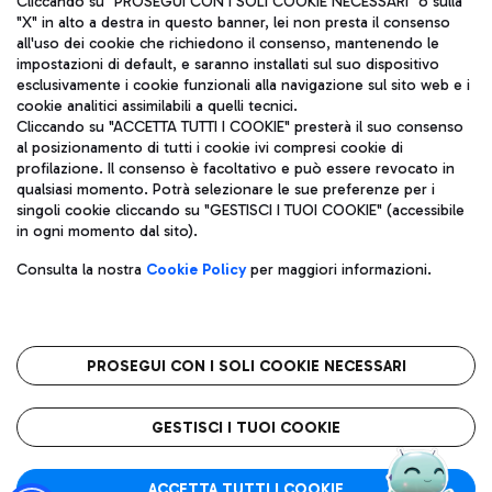
Cliccando su "PROSEGUI CON I SOLI COOKIE NECESSARI" o sulla
"X" in alto a destra in questo banner, lei non presta il consenso
all'uso dei cookie che richiedono il consenso, mantenendo le
impostazioni di default, e saranno installati sul suo dispositivo
Pizza
Autobus
esclusivamente i cookie funzionali alla navigazione sul sito web e i
Aeroporti di Roma S.p.A. - Società soggetta a direzione e
cookie analitici assimilabili a quelli tecnici.
Scopri le linee di autobus per raggiungere l'aeroporto
coordinamento di Mundys S.p.A.
Cliccando su "ACCETTA TUTTI I COOKIE" presterà il suo consenso
Leonardo Da Vinci.
al posizionamento di tutti i cookie ivi compresi cookie di
Codice fiscale e Registro delle Imprese di Roma 13032990155 P.
profilazione. Il consenso è facoltativo e può essere revocato in
IVA 06572251004
qualsiasi momento. Potrà selezionare le sue preferenze per i
Capitale sociale 62.224.743,00 int. vers.
singoli cookie cliccando su "GESTISCI I TUOI COOKIE" (accessibile
Sede legale: Via Pier Paolo Racchetti 1 - 00054 Fiumicino (RM)
Ristoranti
in ogni momento dal sito).
telefono +39 06 65951
Scopri la nostra offerta per una pausa gustosa in aeroporto
Privacy policy
Note legali
Gelateria
Consulta la nostra
Cookie Policy
per maggiori informazioni.
Mappa sito
Accessibilità
Taxi
Roma FCO
Mappa Aeroporto Fiumicino
L'aeroporto stellato
PROSEGUI CON I SOLI COOKIE NECESSARI
Raggiungi l’aeroporto senza pensieri con il servizio di taxi a
tariffe fisse.
QUALITÀ
SOSTENIBILITÀ
INNOVAZIONE
GESTISCI I TUOI COOKIE
Wine Bar & Sparkling
ACCETTA TUTTI I COOKIE