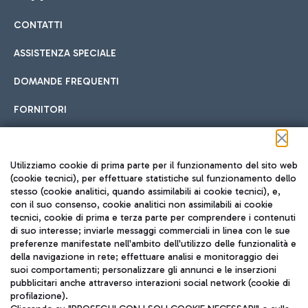
CONTATTI
Car sharing
ASSISTENZA SPECIALE
Con il Car Sharing è ancora più facile spostarsi
DOMANDE FREQUENTI
Hotel in aeroporto
dall’aeroporto al centro di Roma e viceversa.
Cucina Internazionale
FORNITORI
Scegli l'alloggio più adatto e approfitta della vicinanza
all'aeroporto.
Seguici sui social
Utilizziamo cookie di prima parte per il funzionamento del sito web
(cookie tecnici), per effettuare statistiche sul funzionamento dello
stesso (cookie analitici, quando assimilabili ai cookie tecnici), e,
Treno
con il suo consenso, cookie analitici non assimilabili ai cookie
tecnici, cookie di prima e terza parte per comprendere i contenuti
Raggiungi velocemente l'aeroporto di Fiumicino da Roma
Fast Food
di suo interesse; inviarle messaggi commerciali in linea con le sue
TRAVEL JOURNAL
tramite i servizi ferroviari Trenitalia.
preferenze manifestate nell'ambito dell'utilizzo delle funzionalità e
della navigazione in rete; effettuare analisi e monitoraggio dei
ITA
suoi comportamenti; personalizzare gli annunci e le inserzioni
pubblicitari anche attraverso interazioni social network (cookie di
profilazione).