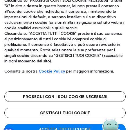
Cliccando su "PROSEGUI CON I SOLI COOKIE NECESSARI" o sulla
"X" in alto a destra in questo banner, lei non presta il consenso
all'uso dei cookie che richiedono il consenso, mantenendo le
impostazioni di default, e saranno installati sul suo dispositivo
Pizza
Autobus
esclusivamente i cookie funzionali alla navigazione sul sito web e i
Aeroporti di Roma S.p.A. - Società soggetta a direzione e
cookie analitici assimilabili a quelli tecnici.
Scopri le linee di autobus per raggiungere l'aeroporto
coordinamento di Mundys S.p.A.
Cliccando su "ACCETTA TUTTI I COOKIE" presterà il suo consenso
Leonardo Da Vinci.
al posizionamento di tutti i cookie ivi compresi cookie di
Codice fiscale e Registro delle Imprese di Roma 13032990155 P.
profilazione. Il consenso è facoltativo e può essere revocato in
IVA 06572251004
qualsiasi momento. Potrà selezionare le sue preferenze per i
Capitale sociale 62.224.743,00 int. vers.
singoli cookie cliccando su "GESTISCI I TUOI COOKIE" (accessibile
Sede legale: Via Pier Paolo Racchetti 1 - 00054 Fiumicino (RM)
Ristoranti
in ogni momento dal sito).
telefono +39 06 65951
Scopri la nostra offerta per una pausa gustosa in aeroporto
Privacy policy
Note legali
Gelateria
Consulta la nostra
Cookie Policy
per maggiori informazioni.
Mappa sito
Accessibilità
Taxi
Roma FCO
Mappa Aeroporto Fiumicino
L'aeroporto stellato
PROSEGUI CON I SOLI COOKIE NECESSARI
Raggiungi l’aeroporto senza pensieri con il servizio di taxi a
tariffe fisse.
QUALITÀ
SOSTENIBILITÀ
INNOVAZIONE
GESTISCI I TUOI COOKIE
Wine Bar & Sparkling
ACCETTA TUTTI I COOKIE