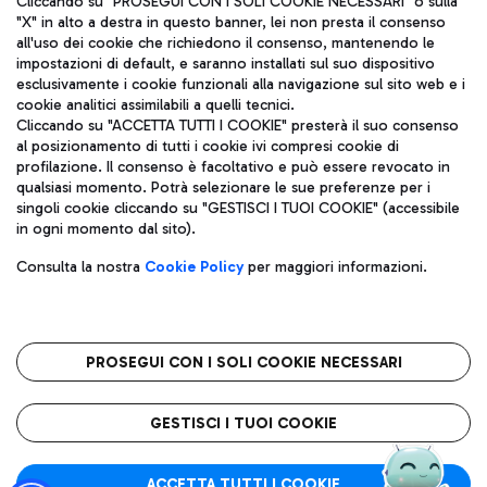
Cliccando su "PROSEGUI CON I SOLI COOKIE NECESSARI" o sulla
"X" in alto a destra in questo banner, lei non presta il consenso
all'uso dei cookie che richiedono il consenso, mantenendo le
impostazioni di default, e saranno installati sul suo dispositivo
Pizza
Autobus
esclusivamente i cookie funzionali alla navigazione sul sito web e i
Aeroporti di Roma S.p.A. - Società soggetta a direzione e
cookie analitici assimilabili a quelli tecnici.
Scopri le linee di autobus per raggiungere l'aeroporto
coordinamento di Mundys S.p.A.
Cliccando su "ACCETTA TUTTI I COOKIE" presterà il suo consenso
Leonardo Da Vinci.
al posizionamento di tutti i cookie ivi compresi cookie di
Codice fiscale e Registro delle Imprese di Roma 13032990155 P.
profilazione. Il consenso è facoltativo e può essere revocato in
IVA 06572251004
qualsiasi momento. Potrà selezionare le sue preferenze per i
Capitale sociale 62.224.743,00 int. vers.
singoli cookie cliccando su "GESTISCI I TUOI COOKIE" (accessibile
Sede legale: Via Pier Paolo Racchetti 1 - 00054 Fiumicino (RM)
Ristoranti
in ogni momento dal sito).
telefono +39 06 65951
Scopri la nostra offerta per una pausa gustosa in aeroporto
Privacy policy
Note legali
Gelateria
Consulta la nostra
Cookie Policy
per maggiori informazioni.
Mappa sito
Accessibilità
Taxi
Roma FCO
Mappa Aeroporto Fiumicino
L'aeroporto stellato
PROSEGUI CON I SOLI COOKIE NECESSARI
Raggiungi l’aeroporto senza pensieri con il servizio di taxi a
tariffe fisse.
QUALITÀ
SOSTENIBILITÀ
INNOVAZIONE
GESTISCI I TUOI COOKIE
Wine Bar & Sparkling
ACCETTA TUTTI I COOKIE