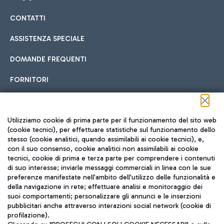
CONTATTI
Car sharing
ASSISTENZA SPECIALE
Con il Car Sharing è ancora più facile spostarsi
DOMANDE FREQUENTI
Hotel in aeroporto
dall’aeroporto al centro di Roma e viceversa.
Cucina Internazionale
FORNITORI
Scegli l'alloggio più adatto e approfitta della vicinanza
all'aeroporto.
Seguici sui social
Utilizziamo cookie di prima parte per il funzionamento del sito web
(cookie tecnici), per effettuare statistiche sul funzionamento dello
stesso (cookie analitici, quando assimilabili ai cookie tecnici), e,
Treno
con il suo consenso, cookie analitici non assimilabili ai cookie
tecnici, cookie di prima e terza parte per comprendere i contenuti
Raggiungi velocemente l'aeroporto di Fiumicino da Roma
Fast Food
di suo interesse; inviarle messaggi commerciali in linea con le sue
TRAVEL JOURNAL
tramite i servizi ferroviari Trenitalia.
preferenze manifestate nell'ambito dell'utilizzo delle funzionalità e
della navigazione in rete; effettuare analisi e monitoraggio dei
ITA
suoi comportamenti; personalizzare gli annunci e le inserzioni
pubblicitari anche attraverso interazioni social network (cookie di
profilazione).