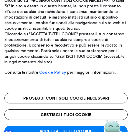
Cliccando su "PROSEGUI CON I SOLI COOKIE NECESSARI" o sulla
"X" in alto a destra in questo banner, lei non presta il consenso
all'uso dei cookie che richiedono il consenso, mantenendo le
impostazioni di default, e saranno installati sul suo dispositivo
Pizza
Autobus
esclusivamente i cookie funzionali alla navigazione sul sito web e i
Aeroporti di Roma S.p.A. - Società soggetta a direzione e
cookie analitici assimilabili a quelli tecnici.
Scopri le linee di autobus per raggiungere l'aeroporto
coordinamento di Mundys S.p.A.
Cliccando su "ACCETTA TUTTI I COOKIE" presterà il suo consenso
Leonardo Da Vinci.
al posizionamento di tutti i cookie ivi compresi cookie di
Codice fiscale e Registro delle Imprese di Roma 13032990155 P.
profilazione. Il consenso è facoltativo e può essere revocato in
IVA 06572251004
qualsiasi momento. Potrà selezionare le sue preferenze per i
Capitale sociale 62.224.743,00 int. vers.
singoli cookie cliccando su "GESTISCI I TUOI COOKIE" (accessibile
Sede legale: Via Pier Paolo Racchetti 1 - 00054 Fiumicino (RM)
Ristoranti
in ogni momento dal sito).
telefono +39 06 65951
Scopri la nostra offerta per una pausa gustosa in aeroporto
Privacy policy
Note legali
Gelateria
Consulta la nostra
Cookie Policy
per maggiori informazioni.
Mappa sito
Accessibilità
Taxi
Roma FCO
Mappa Aeroporto Fiumicino
L'aeroporto stellato
PROSEGUI CON I SOLI COOKIE NECESSARI
Raggiungi l’aeroporto senza pensieri con il servizio di taxi a
tariffe fisse.
QUALITÀ
SOSTENIBILITÀ
INNOVAZIONE
GESTISCI I TUOI COOKIE
Wine Bar & Sparkling
ACCETTA TUTTI I COOKIE