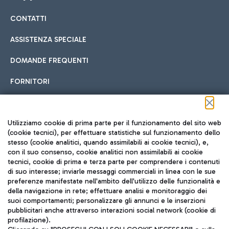
CONTATTI
Car sharing
ASSISTENZA SPECIALE
Con il Car Sharing è ancora più facile spostarsi
DOMANDE FREQUENTI
Hotel in aeroporto
dall’aeroporto al centro di Roma e viceversa.
Cucina Internazionale
FORNITORI
Scegli l'alloggio più adatto e approfitta della vicinanza
all'aeroporto.
Seguici sui social
Utilizziamo cookie di prima parte per il funzionamento del sito web
(cookie tecnici), per effettuare statistiche sul funzionamento dello
stesso (cookie analitici, quando assimilabili ai cookie tecnici), e,
Treno
con il suo consenso, cookie analitici non assimilabili ai cookie
tecnici, cookie di prima e terza parte per comprendere i contenuti
Raggiungi velocemente l'aeroporto di Fiumicino da Roma
Fast Food
di suo interesse; inviarle messaggi commerciali in linea con le sue
TRAVEL JOURNAL
tramite i servizi ferroviari Trenitalia.
preferenze manifestate nell'ambito dell'utilizzo delle funzionalità e
della navigazione in rete; effettuare analisi e monitoraggio dei
ITA
suoi comportamenti; personalizzare gli annunci e le inserzioni
pubblicitari anche attraverso interazioni social network (cookie di
profilazione).