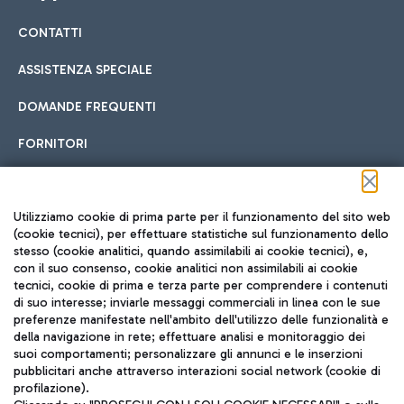
CONTATTI
Car sharing
ASSISTENZA SPECIALE
Con il Car Sharing è ancora più facile spostarsi
DOMANDE FREQUENTI
Hotel in aeroporto
dall’aeroporto al centro di Roma e viceversa.
Cucina Internazionale
FORNITORI
Scegli l'alloggio più adatto e approfitta della vicinanza
all'aeroporto.
Seguici sui social
Utilizziamo cookie di prima parte per il funzionamento del sito web
(cookie tecnici), per effettuare statistiche sul funzionamento dello
stesso (cookie analitici, quando assimilabili ai cookie tecnici), e,
Treno
con il suo consenso, cookie analitici non assimilabili ai cookie
tecnici, cookie di prima e terza parte per comprendere i contenuti
Raggiungi velocemente l'aeroporto di Fiumicino da Roma
Fast Food
di suo interesse; inviarle messaggi commerciali in linea con le sue
TRAVEL JOURNAL
tramite i servizi ferroviari Trenitalia.
preferenze manifestate nell'ambito dell'utilizzo delle funzionalità e
della navigazione in rete; effettuare analisi e monitoraggio dei
ITA
suoi comportamenti; personalizzare gli annunci e le inserzioni
pubblicitari anche attraverso interazioni social network (cookie di
profilazione).