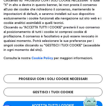
Cliccando su "PROSEGUI CON I SOLI COOKIE NECESSARI" o sulla
"X" in alto a destra in questo banner, lei non presta il consenso
all'uso dei cookie che richiedono il consenso, mantenendo le
impostazioni di default, e saranno installati sul suo dispositivo
Pizza
Autobus
esclusivamente i cookie funzionali alla navigazione sul sito web e i
Aeroporti di Roma S.p.A. - Società soggetta a direzione e
cookie analitici assimilabili a quelli tecnici.
Scopri le linee di autobus per raggiungere l'aeroporto
coordinamento di Mundys S.p.A.
Cliccando su "ACCETTA TUTTI I COOKIE" presterà il suo consenso
Leonardo Da Vinci.
al posizionamento di tutti i cookie ivi compresi cookie di
Codice fiscale e Registro delle Imprese di Roma 13032990155 P.
profilazione. Il consenso è facoltativo e può essere revocato in
IVA 06572251004
qualsiasi momento. Potrà selezionare le sue preferenze per i
Capitale sociale 62.224.743,00 int. vers.
singoli cookie cliccando su "GESTISCI I TUOI COOKIE" (accessibile
Sede legale: Via Pier Paolo Racchetti 1 - 00054 Fiumicino (RM)
Ristoranti
in ogni momento dal sito).
telefono +39 06 65951
Scopri la nostra offerta per una pausa gustosa in aeroporto
Privacy policy
Note legali
Gelateria
Consulta la nostra
Cookie Policy
per maggiori informazioni.
Mappa sito
Accessibilità
Taxi
Roma FCO
Mappa Aeroporto Fiumicino
L'aeroporto stellato
PROSEGUI CON I SOLI COOKIE NECESSARI
Raggiungi l’aeroporto senza pensieri con il servizio di taxi a
tariffe fisse.
QUALITÀ
SOSTENIBILITÀ
INNOVAZIONE
GESTISCI I TUOI COOKIE
Wine Bar & Sparkling
ACCETTA TUTTI I COOKIE