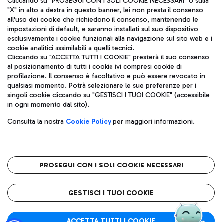
Cliccando su "PROSEGUI CON I SOLI COOKIE NECESSARI" o sulla
"X" in alto a destra in questo banner, lei non presta il consenso
all'uso dei cookie che richiedono il consenso, mantenendo le
impostazioni di default, e saranno installati sul suo dispositivo
Pizza
Autobus
esclusivamente i cookie funzionali alla navigazione sul sito web e i
Aeroporti di Roma S.p.A. - Società soggetta a direzione e
cookie analitici assimilabili a quelli tecnici.
Scopri le linee di autobus per raggiungere l'aeroporto
coordinamento di Mundys S.p.A.
Cliccando su "ACCETTA TUTTI I COOKIE" presterà il suo consenso
Leonardo Da Vinci.
al posizionamento di tutti i cookie ivi compresi cookie di
Codice fiscale e Registro delle Imprese di Roma 13032990155 P.
profilazione. Il consenso è facoltativo e può essere revocato in
IVA 06572251004
qualsiasi momento. Potrà selezionare le sue preferenze per i
Capitale sociale 62.224.743,00 int. vers.
singoli cookie cliccando su "GESTISCI I TUOI COOKIE" (accessibile
Sede legale: Via Pier Paolo Racchetti 1 - 00054 Fiumicino (RM)
Ristoranti
in ogni momento dal sito).
telefono +39 06 65951
Scopri la nostra offerta per una pausa gustosa in aeroporto
Privacy policy
Note legali
Gelateria
Consulta la nostra
Cookie Policy
per maggiori informazioni.
Mappa sito
Accessibilità
Taxi
Roma FCO
Mappa Aeroporto Fiumicino
L'aeroporto stellato
PROSEGUI CON I SOLI COOKIE NECESSARI
Raggiungi l’aeroporto senza pensieri con il servizio di taxi a
tariffe fisse.
QUALITÀ
SOSTENIBILITÀ
INNOVAZIONE
GESTISCI I TUOI COOKIE
Wine Bar & Sparkling
ACCETTA TUTTI I COOKIE