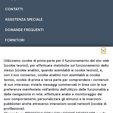
CONTATTI
Car sharing
ASSISTENZA SPECIALE
Con il Car Sharing è ancora più facile spostarsi
DOMANDE FREQUENTI
Hotel in aeroporto
dall’aeroporto al centro di Roma e viceversa.
Cucina Internazionale
FORNITORI
Scegli l'alloggio più adatto e approfitta della vicinanza
all'aeroporto.
Seguici sui social
Utilizziamo cookie di prima parte per il funzionamento del sito web
(cookie tecnici), per effettuare statistiche sul funzionamento dello
stesso (cookie analitici, quando assimilabili ai cookie tecnici), e,
Treno
con il suo consenso, cookie analitici non assimilabili ai cookie
tecnici, cookie di prima e terza parte per comprendere i contenuti
Raggiungi velocemente l'aeroporto di Fiumicino da Roma
Fast Food
di suo interesse; inviarle messaggi commerciali in linea con le sue
TRAVEL JOURNAL
tramite i servizi ferroviari Trenitalia.
preferenze manifestate nell'ambito dell'utilizzo delle funzionalità e
della navigazione in rete; effettuare analisi e monitoraggio dei
ITA
suoi comportamenti; personalizzare gli annunci e le inserzioni
pubblicitari anche attraverso interazioni social network (cookie di
profilazione).