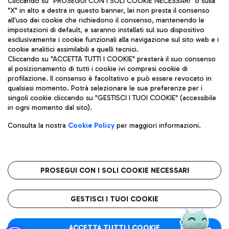
Cliccando su "PROSEGUI CON I SOLI COOKIE NECESSARI" o sulla
"X" in alto a destra in questo banner, lei non presta il consenso
all'uso dei cookie che richiedono il consenso, mantenendo le
impostazioni di default, e saranno installati sul suo dispositivo
Pizza
Autobus
esclusivamente i cookie funzionali alla navigazione sul sito web e i
Aeroporti di Roma S.p.A. - Società soggetta a direzione e
cookie analitici assimilabili a quelli tecnici.
Scopri le linee di autobus per raggiungere l'aeroporto
coordinamento di Mundys S.p.A.
Cliccando su "ACCETTA TUTTI I COOKIE" presterà il suo consenso
Leonardo Da Vinci.
al posizionamento di tutti i cookie ivi compresi cookie di
Codice fiscale e Registro delle Imprese di Roma 13032990155 P.
profilazione. Il consenso è facoltativo e può essere revocato in
IVA 06572251004
qualsiasi momento. Potrà selezionare le sue preferenze per i
Capitale sociale 62.224.743,00 int. vers.
singoli cookie cliccando su "GESTISCI I TUOI COOKIE" (accessibile
Sede legale: Via Pier Paolo Racchetti 1 - 00054 Fiumicino (RM)
Ristoranti
in ogni momento dal sito).
telefono +39 06 65951
Scopri la nostra offerta per una pausa gustosa in aeroporto
Privacy policy
Note legali
Gelateria
Consulta la nostra
Cookie Policy
per maggiori informazioni.
Mappa sito
Accessibilità
Taxi
Roma FCO
Mappa Aeroporto Fiumicino
L'aeroporto stellato
PROSEGUI CON I SOLI COOKIE NECESSARI
Raggiungi l’aeroporto senza pensieri con il servizio di taxi a
tariffe fisse.
QUALITÀ
SOSTENIBILITÀ
INNOVAZIONE
GESTISCI I TUOI COOKIE
Wine Bar & Sparkling
ACCETTA TUTTI I COOKIE