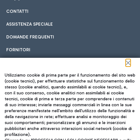
CONTATTI
Car sharing
ASSISTENZA SPECIALE
Con il Car Sharing è ancora più facile spostarsi
DOMANDE FREQUENTI
Hotel in aeroporto
dall’aeroporto al centro di Roma e viceversa.
Cucina Internazionale
FORNITORI
Scegli l'alloggio più adatto e approfitta della vicinanza
all'aeroporto.
Seguici sui social
Utilizziamo cookie di prima parte per il funzionamento del sito web
(cookie tecnici), per effettuare statistiche sul funzionamento dello
stesso (cookie analitici, quando assimilabili ai cookie tecnici), e,
Treno
con il suo consenso, cookie analitici non assimilabili ai cookie
tecnici, cookie di prima e terza parte per comprendere i contenuti
Raggiungi velocemente l'aeroporto di Fiumicino da Roma
Fast Food
di suo interesse; inviarle messaggi commerciali in linea con le sue
TRAVEL JOURNAL
tramite i servizi ferroviari Trenitalia.
preferenze manifestate nell'ambito dell'utilizzo delle funzionalità e
della navigazione in rete; effettuare analisi e monitoraggio dei
ITA
suoi comportamenti; personalizzare gli annunci e le inserzioni
pubblicitari anche attraverso interazioni social network (cookie di
profilazione).