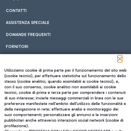
CONTATTI
Car sharing
ASSISTENZA SPECIALE
Con il Car Sharing è ancora più facile spostarsi
DOMANDE FREQUENTI
Hotel in aeroporto
dall’aeroporto al centro di Roma e viceversa.
Cucina Internazionale
FORNITORI
Scegli l'alloggio più adatto e approfitta della vicinanza
all'aeroporto.
Seguici sui social
Utilizziamo cookie di prima parte per il funzionamento del sito web
(cookie tecnici), per effettuare statistiche sul funzionamento dello
stesso (cookie analitici, quando assimilabili ai cookie tecnici), e,
Treno
con il suo consenso, cookie analitici non assimilabili ai cookie
tecnici, cookie di prima e terza parte per comprendere i contenuti
Raggiungi velocemente l'aeroporto di Fiumicino da Roma
Fast Food
di suo interesse; inviarle messaggi commerciali in linea con le sue
TRAVEL JOURNAL
tramite i servizi ferroviari Trenitalia.
preferenze manifestate nell'ambito dell'utilizzo delle funzionalità e
della navigazione in rete; effettuare analisi e monitoraggio dei
ITA
suoi comportamenti; personalizzare gli annunci e le inserzioni
pubblicitari anche attraverso interazioni social network (cookie di
profilazione).