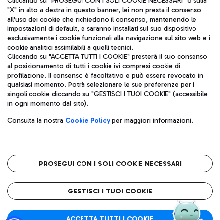
Cliccando su "PROSEGUI CON I SOLI COOKIE NECESSARI" o sulla
"X" in alto a destra in questo banner, lei non presta il consenso
all'uso dei cookie che richiedono il consenso, mantenendo le
impostazioni di default, e saranno installati sul suo dispositivo
Pizza
Autobus
esclusivamente i cookie funzionali alla navigazione sul sito web e i
Aeroporti di Roma S.p.A. - Società soggetta a direzione e
cookie analitici assimilabili a quelli tecnici.
Scopri le linee di autobus per raggiungere l'aeroporto
coordinamento di Mundys S.p.A.
Cliccando su "ACCETTA TUTTI I COOKIE" presterà il suo consenso
Leonardo Da Vinci.
al posizionamento di tutti i cookie ivi compresi cookie di
Codice fiscale e Registro delle Imprese di Roma 13032990155 P.
profilazione. Il consenso è facoltativo e può essere revocato in
IVA 06572251004
qualsiasi momento. Potrà selezionare le sue preferenze per i
Capitale sociale 62.224.743,00 int. vers.
singoli cookie cliccando su "GESTISCI I TUOI COOKIE" (accessibile
Sede legale: Via Pier Paolo Racchetti 1 - 00054 Fiumicino (RM)
Ristoranti
in ogni momento dal sito).
telefono +39 06 65951
Scopri la nostra offerta per una pausa gustosa in aeroporto
Privacy policy
Note legali
Gelateria
Consulta la nostra
Cookie Policy
per maggiori informazioni.
Mappa sito
Accessibilità
Taxi
Roma FCO
Mappa Aeroporto Fiumicino
L'aeroporto stellato
PROSEGUI CON I SOLI COOKIE NECESSARI
Raggiungi l’aeroporto senza pensieri con il servizio di taxi a
tariffe fisse.
QUALITÀ
SOSTENIBILITÀ
INNOVAZIONE
GESTISCI I TUOI COOKIE
Wine Bar & Sparkling
ACCETTA TUTTI I COOKIE