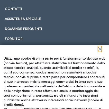
CONTATTI
Car sharing
ASSISTENZA SPECIALE
Con il Car Sharing è ancora più facile spostarsi
DOMANDE FREQUENTI
Hotel in aeroporto
dall’aeroporto al centro di Roma e viceversa.
Cucina Internazionale
FORNITORI
Scegli l'alloggio più adatto e approfitta della vicinanza
all'aeroporto.
Seguici sui social
Utilizziamo cookie di prima parte per il funzionamento del sito web
(cookie tecnici), per effettuare statistiche sul funzionamento dello
stesso (cookie analitici, quando assimilabili ai cookie tecnici), e,
Treno
con il suo consenso, cookie analitici non assimilabili ai cookie
tecnici, cookie di prima e terza parte per comprendere i contenuti
Raggiungi velocemente l'aeroporto di Fiumicino da Roma
Fast Food
di suo interesse; inviarle messaggi commerciali in linea con le sue
TRAVEL JOURNAL
tramite i servizi ferroviari Trenitalia.
preferenze manifestate nell'ambito dell'utilizzo delle funzionalità e
della navigazione in rete; effettuare analisi e monitoraggio dei
ITA
suoi comportamenti; personalizzare gli annunci e le inserzioni
pubblicitari anche attraverso interazioni social network (cookie di
profilazione).