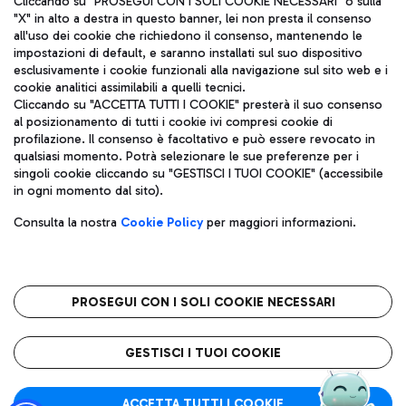
Cliccando su "PROSEGUI CON I SOLI COOKIE NECESSARI" o sulla
"X" in alto a destra in questo banner, lei non presta il consenso
all'uso dei cookie che richiedono il consenso, mantenendo le
impostazioni di default, e saranno installati sul suo dispositivo
Pizza
Autobus
esclusivamente i cookie funzionali alla navigazione sul sito web e i
Aeroporti di Roma S.p.A. - Società soggetta a direzione e
cookie analitici assimilabili a quelli tecnici.
Scopri le linee di autobus per raggiungere l'aeroporto
coordinamento di Mundys S.p.A.
Cliccando su "ACCETTA TUTTI I COOKIE" presterà il suo consenso
Leonardo Da Vinci.
al posizionamento di tutti i cookie ivi compresi cookie di
Codice fiscale e Registro delle Imprese di Roma 13032990155 P.
profilazione. Il consenso è facoltativo e può essere revocato in
IVA 06572251004
qualsiasi momento. Potrà selezionare le sue preferenze per i
Capitale sociale 62.224.743,00 int. vers.
singoli cookie cliccando su "GESTISCI I TUOI COOKIE" (accessibile
Sede legale: Via Pier Paolo Racchetti 1 - 00054 Fiumicino (RM)
Ristoranti
in ogni momento dal sito).
telefono +39 06 65951
Scopri la nostra offerta per una pausa gustosa in aeroporto
Privacy policy
Note legali
Gelateria
Consulta la nostra
Cookie Policy
per maggiori informazioni.
Mappa sito
Accessibilità
Taxi
Roma FCO
Mappa Aeroporto Fiumicino
L'aeroporto stellato
PROSEGUI CON I SOLI COOKIE NECESSARI
Raggiungi l’aeroporto senza pensieri con il servizio di taxi a
tariffe fisse.
QUALITÀ
SOSTENIBILITÀ
INNOVAZIONE
GESTISCI I TUOI COOKIE
Wine Bar & Sparkling
ACCETTA TUTTI I COOKIE