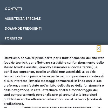
CONTATTI
Car sharing
ASSISTENZA SPECIALE
Con il Car Sharing è ancora più facile spostarsi
DOMANDE FREQUENTI
Hotel in aeroporto
dall’aeroporto al centro di Roma e viceversa.
Cucina Internazionale
FORNITORI
Scegli l'alloggio più adatto e approfitta della vicinanza
all'aeroporto.
Seguici sui social
Utilizziamo cookie di prima parte per il funzionamento del sito web
(cookie tecnici), per effettuare statistiche sul funzionamento dello
stesso (cookie analitici, quando assimilabili ai cookie tecnici), e,
Treno
con il suo consenso, cookie analitici non assimilabili ai cookie
tecnici, cookie di prima e terza parte per comprendere i contenuti
Raggiungi velocemente l'aeroporto di Fiumicino da Roma
Fast Food
di suo interesse; inviarle messaggi commerciali in linea con le sue
TRAVEL JOURNAL
tramite i servizi ferroviari Trenitalia.
preferenze manifestate nell'ambito dell'utilizzo delle funzionalità e
della navigazione in rete; effettuare analisi e monitoraggio dei
ITA
suoi comportamenti; personalizzare gli annunci e le inserzioni
pubblicitari anche attraverso interazioni social network (cookie di
profilazione).