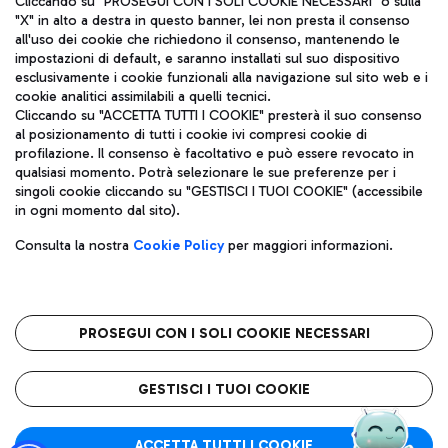
Cliccando su "PROSEGUI CON I SOLI COOKIE NECESSARI" o sulla
"X" in alto a destra in questo banner, lei non presta il consenso
all'uso dei cookie che richiedono il consenso, mantenendo le
impostazioni di default, e saranno installati sul suo dispositivo
Pizza
Autobus
esclusivamente i cookie funzionali alla navigazione sul sito web e i
Aeroporti di Roma S.p.A. - Società soggetta a direzione e
cookie analitici assimilabili a quelli tecnici.
Scopri le linee di autobus per raggiungere l'aeroporto
coordinamento di Mundys S.p.A.
Cliccando su "ACCETTA TUTTI I COOKIE" presterà il suo consenso
Leonardo Da Vinci.
al posizionamento di tutti i cookie ivi compresi cookie di
Codice fiscale e Registro delle Imprese di Roma 13032990155 P.
profilazione. Il consenso è facoltativo e può essere revocato in
IVA 06572251004
qualsiasi momento. Potrà selezionare le sue preferenze per i
Capitale sociale 62.224.743,00 int. vers.
singoli cookie cliccando su "GESTISCI I TUOI COOKIE" (accessibile
Sede legale: Via Pier Paolo Racchetti 1 - 00054 Fiumicino (RM)
Ristoranti
in ogni momento dal sito).
telefono +39 06 65951
Scopri la nostra offerta per una pausa gustosa in aeroporto
Privacy policy
Note legali
Gelateria
Consulta la nostra
Cookie Policy
per maggiori informazioni.
Mappa sito
Accessibilità
Taxi
Roma FCO
Mappa Aeroporto Fiumicino
L'aeroporto stellato
PROSEGUI CON I SOLI COOKIE NECESSARI
Raggiungi l’aeroporto senza pensieri con il servizio di taxi a
tariffe fisse.
QUALITÀ
SOSTENIBILITÀ
INNOVAZIONE
GESTISCI I TUOI COOKIE
Wine Bar & Sparkling
ACCETTA TUTTI I COOKIE