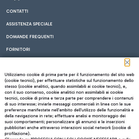
CONTATTI
Car sharing
ASSISTENZA SPECIALE
Con il Car Sharing è ancora più facile spostarsi
DOMANDE FREQUENTI
Hotel in aeroporto
dall’aeroporto al centro di Roma e viceversa.
Cucina Internazionale
FORNITORI
Scegli l'alloggio più adatto e approfitta della vicinanza
all'aeroporto.
Seguici sui social
Utilizziamo cookie di prima parte per il funzionamento del sito web
(cookie tecnici), per effettuare statistiche sul funzionamento dello
stesso (cookie analitici, quando assimilabili ai cookie tecnici), e,
Treno
con il suo consenso, cookie analitici non assimilabili ai cookie
tecnici, cookie di prima e terza parte per comprendere i contenuti
Raggiungi velocemente l'aeroporto di Fiumicino da Roma
Fast Food
di suo interesse; inviarle messaggi commerciali in linea con le sue
TRAVEL JOURNAL
tramite i servizi ferroviari Trenitalia.
preferenze manifestate nell'ambito dell'utilizzo delle funzionalità e
della navigazione in rete; effettuare analisi e monitoraggio dei
ITA
suoi comportamenti; personalizzare gli annunci e le inserzioni
pubblicitari anche attraverso interazioni social network (cookie di
profilazione).