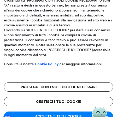
Cliccando su "PROSEGUI CON I SOLI COOKIE NECESSARI" o sulla
"X" in alto a destra in questo banner, lei non presta il consenso
all'uso dei cookie che richiedono il consenso, mantenendo le
impostazioni di default, e saranno installati sul suo dispositivo
Pizza
Autobus
esclusivamente i cookie funzionali alla navigazione sul sito web e i
Aeroporti di Roma S.p.A. - Società soggetta a direzione e
cookie analitici assimilabili a quelli tecnici.
Scopri le linee di autobus per raggiungere l'aeroporto
coordinamento di Mundys S.p.A.
Cliccando su "ACCETTA TUTTI I COOKIE" presterà il suo consenso
Leonardo Da Vinci.
al posizionamento di tutti i cookie ivi compresi cookie di
Codice fiscale e Registro delle Imprese di Roma 13032990155 P.
profilazione. Il consenso è facoltativo e può essere revocato in
IVA 06572251004
qualsiasi momento. Potrà selezionare le sue preferenze per i
Capitale sociale 62.224.743,00 int. vers.
singoli cookie cliccando su "GESTISCI I TUOI COOKIE" (accessibile
Sede legale: Via Pier Paolo Racchetti 1 - 00054 Fiumicino (RM)
Ristoranti
in ogni momento dal sito).
telefono +39 06 65951
Scopri la nostra offerta per una pausa gustosa in aeroporto
Privacy policy
Note legali
Gelateria
Consulta la nostra
Cookie Policy
per maggiori informazioni.
Mappa sito
Accessibilità
Taxi
Roma FCO
Mappa Aeroporto Fiumicino
L'aeroporto stellato
PROSEGUI CON I SOLI COOKIE NECESSARI
Raggiungi l’aeroporto senza pensieri con il servizio di taxi a
tariffe fisse.
QUALITÀ
SOSTENIBILITÀ
INNOVAZIONE
GESTISCI I TUOI COOKIE
Wine Bar & Sparkling
ACCETTA TUTTI I COOKIE