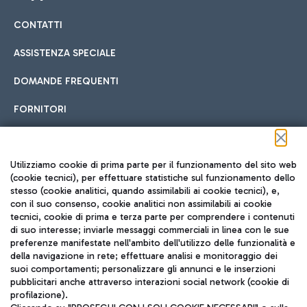
CONTATTI
Car sharing
ASSISTENZA SPECIALE
Con il Car Sharing è ancora più facile spostarsi
DOMANDE FREQUENTI
Hotel in aeroporto
dall’aeroporto al centro di Roma e viceversa.
Cucina Internazionale
FORNITORI
Scegli l'alloggio più adatto e approfitta della vicinanza
all'aeroporto.
Seguici sui social
Utilizziamo cookie di prima parte per il funzionamento del sito web
(cookie tecnici), per effettuare statistiche sul funzionamento dello
stesso (cookie analitici, quando assimilabili ai cookie tecnici), e,
Treno
con il suo consenso, cookie analitici non assimilabili ai cookie
tecnici, cookie di prima e terza parte per comprendere i contenuti
Raggiungi velocemente l'aeroporto di Fiumicino da Roma
Fast Food
di suo interesse; inviarle messaggi commerciali in linea con le sue
TRAVEL JOURNAL
tramite i servizi ferroviari Trenitalia.
preferenze manifestate nell'ambito dell'utilizzo delle funzionalità e
della navigazione in rete; effettuare analisi e monitoraggio dei
ITA
suoi comportamenti; personalizzare gli annunci e le inserzioni
pubblicitari anche attraverso interazioni social network (cookie di
profilazione).