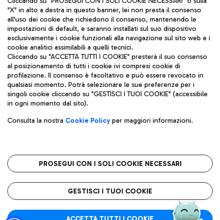
Cliccando su "PROSEGUI CON I SOLI COOKIE NECESSARI" o sulla
"X" in alto a destra in questo banner, lei non presta il consenso
all'uso dei cookie che richiedono il consenso, mantenendo le
impostazioni di default, e saranno installati sul suo dispositivo
Pizza
Autobus
esclusivamente i cookie funzionali alla navigazione sul sito web e i
Aeroporti di Roma S.p.A. - Società soggetta a direzione e
cookie analitici assimilabili a quelli tecnici.
Scopri le linee di autobus per raggiungere l'aeroporto
coordinamento di Mundys S.p.A.
Cliccando su "ACCETTA TUTTI I COOKIE" presterà il suo consenso
Leonardo Da Vinci.
al posizionamento di tutti i cookie ivi compresi cookie di
Codice fiscale e Registro delle Imprese di Roma 13032990155 P.
profilazione. Il consenso è facoltativo e può essere revocato in
IVA 06572251004
qualsiasi momento. Potrà selezionare le sue preferenze per i
Capitale sociale 62.224.743,00 int. vers.
singoli cookie cliccando su "GESTISCI I TUOI COOKIE" (accessibile
Sede legale: Via Pier Paolo Racchetti 1 - 00054 Fiumicino (RM)
Ristoranti
in ogni momento dal sito).
telefono +39 06 65951
Scopri la nostra offerta per una pausa gustosa in aeroporto
Privacy policy
Note legali
Gelateria
Consulta la nostra
Cookie Policy
per maggiori informazioni.
Mappa sito
Accessibilità
Taxi
Roma FCO
Mappa Aeroporto Fiumicino
L'aeroporto stellato
PROSEGUI CON I SOLI COOKIE NECESSARI
Raggiungi l’aeroporto senza pensieri con il servizio di taxi a
tariffe fisse.
QUALITÀ
SOSTENIBILITÀ
INNOVAZIONE
GESTISCI I TUOI COOKIE
Wine Bar & Sparkling
ACCETTA TUTTI I COOKIE