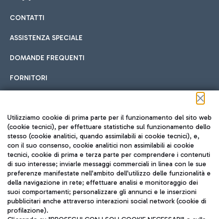
CONTATTI
Car sharing
ASSISTENZA SPECIALE
Con il Car Sharing è ancora più facile spostarsi
DOMANDE FREQUENTI
Hotel in aeroporto
dall’aeroporto al centro di Roma e viceversa.
Cucina Internazionale
FORNITORI
Scegli l'alloggio più adatto e approfitta della vicinanza
all'aeroporto.
Seguici sui social
Utilizziamo cookie di prima parte per il funzionamento del sito web
(cookie tecnici), per effettuare statistiche sul funzionamento dello
stesso (cookie analitici, quando assimilabili ai cookie tecnici), e,
Treno
con il suo consenso, cookie analitici non assimilabili ai cookie
tecnici, cookie di prima e terza parte per comprendere i contenuti
Raggiungi velocemente l'aeroporto di Fiumicino da Roma
Fast Food
di suo interesse; inviarle messaggi commerciali in linea con le sue
TRAVEL JOURNAL
tramite i servizi ferroviari Trenitalia.
preferenze manifestate nell'ambito dell'utilizzo delle funzionalità e
della navigazione in rete; effettuare analisi e monitoraggio dei
ITA
suoi comportamenti; personalizzare gli annunci e le inserzioni
pubblicitari anche attraverso interazioni social network (cookie di
profilazione).