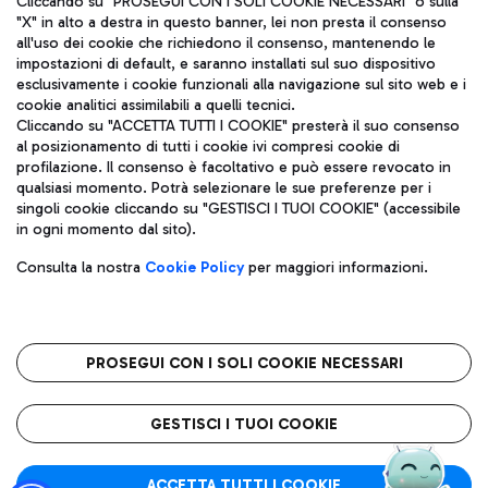
Cliccando su "PROSEGUI CON I SOLI COOKIE NECESSARI" o sulla
"X" in alto a destra in questo banner, lei non presta il consenso
all'uso dei cookie che richiedono il consenso, mantenendo le
impostazioni di default, e saranno installati sul suo dispositivo
Pizza
Autobus
esclusivamente i cookie funzionali alla navigazione sul sito web e i
Aeroporti di Roma S.p.A. - Società soggetta a direzione e
cookie analitici assimilabili a quelli tecnici.
Scopri le linee di autobus per raggiungere l'aeroporto
coordinamento di Mundys S.p.A.
Cliccando su "ACCETTA TUTTI I COOKIE" presterà il suo consenso
Leonardo Da Vinci.
al posizionamento di tutti i cookie ivi compresi cookie di
Codice fiscale e Registro delle Imprese di Roma 13032990155 P.
profilazione. Il consenso è facoltativo e può essere revocato in
IVA 06572251004
qualsiasi momento. Potrà selezionare le sue preferenze per i
Capitale sociale 62.224.743,00 int. vers.
singoli cookie cliccando su "GESTISCI I TUOI COOKIE" (accessibile
Sede legale: Via Pier Paolo Racchetti 1 - 00054 Fiumicino (RM)
Ristoranti
in ogni momento dal sito).
telefono +39 06 65951
Scopri la nostra offerta per una pausa gustosa in aeroporto
Privacy policy
Note legali
Gelateria
Consulta la nostra
Cookie Policy
per maggiori informazioni.
Mappa sito
Accessibilità
Taxi
Roma FCO
Mappa Aeroporto Fiumicino
L'aeroporto stellato
PROSEGUI CON I SOLI COOKIE NECESSARI
Raggiungi l’aeroporto senza pensieri con il servizio di taxi a
tariffe fisse.
QUALITÀ
SOSTENIBILITÀ
INNOVAZIONE
GESTISCI I TUOI COOKIE
Wine Bar & Sparkling
ACCETTA TUTTI I COOKIE