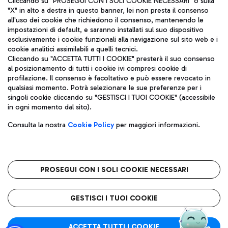
Cliccando su "PROSEGUI CON I SOLI COOKIE NECESSARI" o sulla
"X" in alto a destra in questo banner, lei non presta il consenso
all'uso dei cookie che richiedono il consenso, mantenendo le
impostazioni di default, e saranno installati sul suo dispositivo
Pizza
Autobus
esclusivamente i cookie funzionali alla navigazione sul sito web e i
Aeroporti di Roma S.p.A. - Società soggetta a direzione e
cookie analitici assimilabili a quelli tecnici.
Scopri le linee di autobus per raggiungere l'aeroporto
coordinamento di Mundys S.p.A.
Cliccando su "ACCETTA TUTTI I COOKIE" presterà il suo consenso
Leonardo Da Vinci.
al posizionamento di tutti i cookie ivi compresi cookie di
Codice fiscale e Registro delle Imprese di Roma 13032990155 P.
profilazione. Il consenso è facoltativo e può essere revocato in
IVA 06572251004
qualsiasi momento. Potrà selezionare le sue preferenze per i
Capitale sociale 62.224.743,00 int. vers.
singoli cookie cliccando su "GESTISCI I TUOI COOKIE" (accessibile
Sede legale: Via Pier Paolo Racchetti 1 - 00054 Fiumicino (RM)
Ristoranti
in ogni momento dal sito).
telefono +39 06 65951
Scopri la nostra offerta per una pausa gustosa in aeroporto
Privacy policy
Note legali
Gelateria
Consulta la nostra
Cookie Policy
per maggiori informazioni.
Mappa sito
Accessibilità
Taxi
Roma FCO
Mappa Aeroporto Fiumicino
L'aeroporto stellato
PROSEGUI CON I SOLI COOKIE NECESSARI
Raggiungi l’aeroporto senza pensieri con il servizio di taxi a
tariffe fisse.
QUALITÀ
SOSTENIBILITÀ
INNOVAZIONE
GESTISCI I TUOI COOKIE
Wine Bar & Sparkling
ACCETTA TUTTI I COOKIE