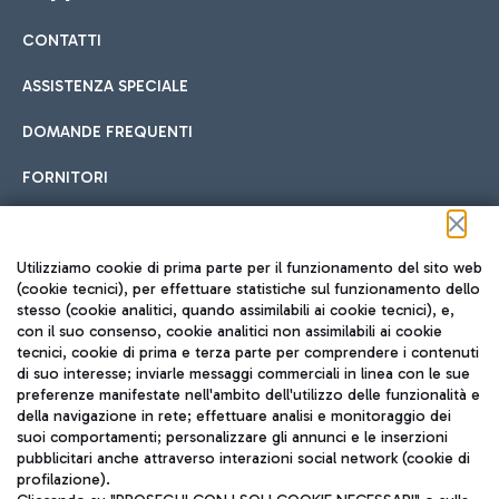
CONTATTI
Car sharing
ASSISTENZA SPECIALE
Con il Car Sharing è ancora più facile spostarsi
DOMANDE FREQUENTI
Hotel in aeroporto
dall’aeroporto al centro di Roma e viceversa.
Cucina Internazionale
FORNITORI
Scegli l'alloggio più adatto e approfitta della vicinanza
all'aeroporto.
Seguici sui social
Utilizziamo cookie di prima parte per il funzionamento del sito web
(cookie tecnici), per effettuare statistiche sul funzionamento dello
stesso (cookie analitici, quando assimilabili ai cookie tecnici), e,
Treno
con il suo consenso, cookie analitici non assimilabili ai cookie
tecnici, cookie di prima e terza parte per comprendere i contenuti
Raggiungi velocemente l'aeroporto di Fiumicino da Roma
Fast Food
di suo interesse; inviarle messaggi commerciali in linea con le sue
TRAVEL JOURNAL
tramite i servizi ferroviari Trenitalia.
preferenze manifestate nell'ambito dell'utilizzo delle funzionalità e
della navigazione in rete; effettuare analisi e monitoraggio dei
ITA
suoi comportamenti; personalizzare gli annunci e le inserzioni
pubblicitari anche attraverso interazioni social network (cookie di
profilazione).