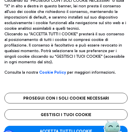
Cliccando su "PROSEGUI CON I SOLI COOKIE NECESSARI" o sulla
"X" in alto a destra in questo banner, lei non presta il consenso
all'uso dei cookie che richiedono il consenso, mantenendo le
impostazioni di default, e saranno installati sul suo dispositivo
Pizza
Autobus
esclusivamente i cookie funzionali alla navigazione sul sito web e i
Aeroporti di Roma S.p.A. - Società soggetta a direzione e
cookie analitici assimilabili a quelli tecnici.
Scopri le linee di autobus per raggiungere l'aeroporto
coordinamento di Mundys S.p.A.
Cliccando su "ACCETTA TUTTI I COOKIE" presterà il suo consenso
Leonardo Da Vinci.
al posizionamento di tutti i cookie ivi compresi cookie di
Codice fiscale e Registro delle Imprese di Roma 13032990155 P.
profilazione. Il consenso è facoltativo e può essere revocato in
IVA 06572251004
qualsiasi momento. Potrà selezionare le sue preferenze per i
Capitale sociale 62.224.743,00 int. vers.
singoli cookie cliccando su "GESTISCI I TUOI COOKIE" (accessibile
Sede legale: Via Pier Paolo Racchetti 1 - 00054 Fiumicino (RM)
Ristoranti
in ogni momento dal sito).
telefono +39 06 65951
Scopri la nostra offerta per una pausa gustosa in aeroporto
Privacy policy
Note legali
Gelateria
Consulta la nostra
Cookie Policy
per maggiori informazioni.
Mappa sito
Accessibilità
Taxi
Roma FCO
Mappa Aeroporto Fiumicino
L'aeroporto stellato
PROSEGUI CON I SOLI COOKIE NECESSARI
Raggiungi l’aeroporto senza pensieri con il servizio di taxi a
tariffe fisse.
QUALITÀ
SOSTENIBILITÀ
INNOVAZIONE
GESTISCI I TUOI COOKIE
Wine Bar & Sparkling
ACCETTA TUTTI I COOKIE