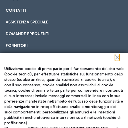
CONTATTI
Car sharing
ASSISTENZA SPECIALE
Con il Car Sharing è ancora più facile spostarsi
DOMANDE FREQUENTI
Hotel in aeroporto
dall’aeroporto al centro di Roma e viceversa.
Cucina Internazionale
FORNITORI
Scegli l'alloggio più adatto e approfitta della vicinanza
all'aeroporto.
Seguici sui social
Utilizziamo cookie di prima parte per il funzionamento del sito web
(cookie tecnici), per effettuare statistiche sul funzionamento dello
stesso (cookie analitici, quando assimilabili ai cookie tecnici), e,
Treno
con il suo consenso, cookie analitici non assimilabili ai cookie
tecnici, cookie di prima e terza parte per comprendere i contenuti
Raggiungi velocemente l'aeroporto di Fiumicino da Roma
Fast Food
di suo interesse; inviarle messaggi commerciali in linea con le sue
TRAVEL JOURNAL
tramite i servizi ferroviari Trenitalia.
preferenze manifestate nell'ambito dell'utilizzo delle funzionalità e
della navigazione in rete; effettuare analisi e monitoraggio dei
ITA
suoi comportamenti; personalizzare gli annunci e le inserzioni
pubblicitari anche attraverso interazioni social network (cookie di
profilazione).