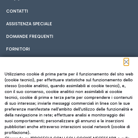
CONTATTI
Car sharing
ASSISTENZA SPECIALE
Con il Car Sharing è ancora più facile spostarsi
DOMANDE FREQUENTI
Hotel in aeroporto
dall’aeroporto al centro di Roma e viceversa.
Cucina Internazionale
FORNITORI
Scegli l'alloggio più adatto e approfitta della vicinanza
all'aeroporto.
Seguici sui social
Utilizziamo cookie di prima parte per il funzionamento del sito web
(cookie tecnici), per effettuare statistiche sul funzionamento dello
stesso (cookie analitici, quando assimilabili ai cookie tecnici), e,
Treno
con il suo consenso, cookie analitici non assimilabili ai cookie
tecnici, cookie di prima e terza parte per comprendere i contenuti
Raggiungi velocemente l'aeroporto di Fiumicino da Roma
Fast Food
di suo interesse; inviarle messaggi commerciali in linea con le sue
TRAVEL JOURNAL
tramite i servizi ferroviari Trenitalia.
preferenze manifestate nell'ambito dell'utilizzo delle funzionalità e
della navigazione in rete; effettuare analisi e monitoraggio dei
ITA
suoi comportamenti; personalizzare gli annunci e le inserzioni
pubblicitari anche attraverso interazioni social network (cookie di
profilazione).