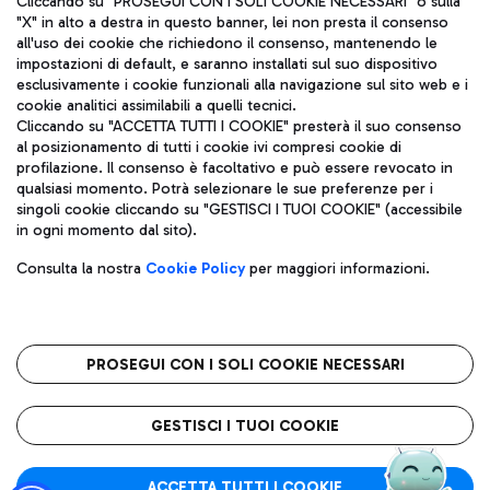
Cliccando su "PROSEGUI CON I SOLI COOKIE NECESSARI" o sulla
"X" in alto a destra in questo banner, lei non presta il consenso
all'uso dei cookie che richiedono il consenso, mantenendo le
impostazioni di default, e saranno installati sul suo dispositivo
Pizza
Autobus
esclusivamente i cookie funzionali alla navigazione sul sito web e i
Aeroporti di Roma S.p.A. - Società soggetta a direzione e
cookie analitici assimilabili a quelli tecnici.
Scopri le linee di autobus per raggiungere l'aeroporto
coordinamento di Mundys S.p.A.
Cliccando su "ACCETTA TUTTI I COOKIE" presterà il suo consenso
Leonardo Da Vinci.
al posizionamento di tutti i cookie ivi compresi cookie di
Codice fiscale e Registro delle Imprese di Roma 13032990155 P.
profilazione. Il consenso è facoltativo e può essere revocato in
IVA 06572251004
qualsiasi momento. Potrà selezionare le sue preferenze per i
Capitale sociale 62.224.743,00 int. vers.
singoli cookie cliccando su "GESTISCI I TUOI COOKIE" (accessibile
Sede legale: Via Pier Paolo Racchetti 1 - 00054 Fiumicino (RM)
Ristoranti
in ogni momento dal sito).
telefono +39 06 65951
Scopri la nostra offerta per una pausa gustosa in aeroporto
Privacy policy
Note legali
Gelateria
Consulta la nostra
Cookie Policy
per maggiori informazioni.
Mappa sito
Accessibilità
Taxi
Roma FCO
Mappa Aeroporto Fiumicino
L'aeroporto stellato
PROSEGUI CON I SOLI COOKIE NECESSARI
Raggiungi l’aeroporto senza pensieri con il servizio di taxi a
tariffe fisse.
QUALITÀ
SOSTENIBILITÀ
INNOVAZIONE
GESTISCI I TUOI COOKIE
Wine Bar & Sparkling
ACCETTA TUTTI I COOKIE