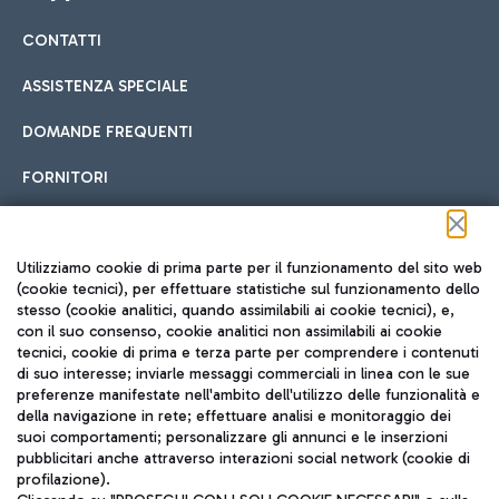
CONTATTI
Car sharing
ASSISTENZA SPECIALE
Con il Car Sharing è ancora più facile spostarsi
DOMANDE FREQUENTI
Hotel in aeroporto
dall’aeroporto al centro di Roma e viceversa.
Cucina Internazionale
FORNITORI
Scegli l'alloggio più adatto e approfitta della vicinanza
all'aeroporto.
Seguici sui social
Utilizziamo cookie di prima parte per il funzionamento del sito web
(cookie tecnici), per effettuare statistiche sul funzionamento dello
stesso (cookie analitici, quando assimilabili ai cookie tecnici), e,
Treno
con il suo consenso, cookie analitici non assimilabili ai cookie
tecnici, cookie di prima e terza parte per comprendere i contenuti
Raggiungi velocemente l'aeroporto di Fiumicino da Roma
Fast Food
di suo interesse; inviarle messaggi commerciali in linea con le sue
TRAVEL JOURNAL
tramite i servizi ferroviari Trenitalia.
preferenze manifestate nell'ambito dell'utilizzo delle funzionalità e
della navigazione in rete; effettuare analisi e monitoraggio dei
ITA
suoi comportamenti; personalizzare gli annunci e le inserzioni
pubblicitari anche attraverso interazioni social network (cookie di
profilazione).