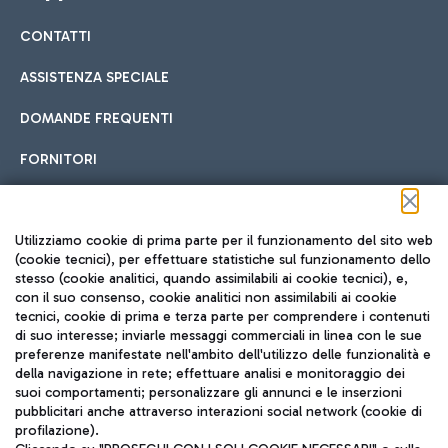
CONTATTI
Car sharing
ASSISTENZA SPECIALE
Con il Car Sharing è ancora più facile spostarsi
DOMANDE FREQUENTI
Hotel in aeroporto
dall’aeroporto al centro di Roma e viceversa.
Cucina Internazionale
FORNITORI
Scegli l'alloggio più adatto e approfitta della vicinanza
all'aeroporto.
Seguici sui social
Utilizziamo cookie di prima parte per il funzionamento del sito web
(cookie tecnici), per effettuare statistiche sul funzionamento dello
stesso (cookie analitici, quando assimilabili ai cookie tecnici), e,
Treno
con il suo consenso, cookie analitici non assimilabili ai cookie
tecnici, cookie di prima e terza parte per comprendere i contenuti
Raggiungi velocemente l'aeroporto di Fiumicino da Roma
Fast Food
di suo interesse; inviarle messaggi commerciali in linea con le sue
TRAVEL JOURNAL
tramite i servizi ferroviari Trenitalia.
preferenze manifestate nell'ambito dell'utilizzo delle funzionalità e
della navigazione in rete; effettuare analisi e monitoraggio dei
ITA
suoi comportamenti; personalizzare gli annunci e le inserzioni
pubblicitari anche attraverso interazioni social network (cookie di
profilazione).