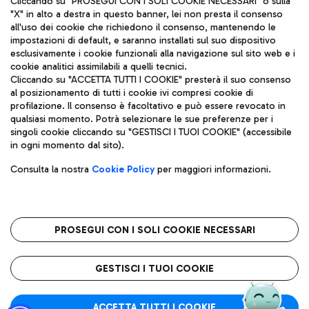
Cliccando su "PROSEGUI CON I SOLI COOKIE NECESSARI" o sulla
"X" in alto a destra in questo banner, lei non presta il consenso
all'uso dei cookie che richiedono il consenso, mantenendo le
impostazioni di default, e saranno installati sul suo dispositivo
Pizza
Autobus
esclusivamente i cookie funzionali alla navigazione sul sito web e i
Aeroporti di Roma S.p.A. - Società soggetta a direzione e
cookie analitici assimilabili a quelli tecnici.
Scopri le linee di autobus per raggiungere l'aeroporto
coordinamento di Mundys S.p.A.
Cliccando su "ACCETTA TUTTI I COOKIE" presterà il suo consenso
Leonardo Da Vinci.
al posizionamento di tutti i cookie ivi compresi cookie di
Codice fiscale e Registro delle Imprese di Roma 13032990155 P.
profilazione. Il consenso è facoltativo e può essere revocato in
IVA 06572251004
qualsiasi momento. Potrà selezionare le sue preferenze per i
Capitale sociale 62.224.743,00 int. vers.
singoli cookie cliccando su "GESTISCI I TUOI COOKIE" (accessibile
Sede legale: Via Pier Paolo Racchetti 1 - 00054 Fiumicino (RM)
Ristoranti
in ogni momento dal sito).
telefono +39 06 65951
Scopri la nostra offerta per una pausa gustosa in aeroporto
Privacy policy
Note legali
Gelateria
Consulta la nostra
Cookie Policy
per maggiori informazioni.
Mappa sito
Accessibilità
Taxi
Roma FCO
Mappa Aeroporto Fiumicino
L'aeroporto stellato
PROSEGUI CON I SOLI COOKIE NECESSARI
Raggiungi l’aeroporto senza pensieri con il servizio di taxi a
tariffe fisse.
QUALITÀ
SOSTENIBILITÀ
INNOVAZIONE
GESTISCI I TUOI COOKIE
Wine Bar & Sparkling
ACCETTA TUTTI I COOKIE