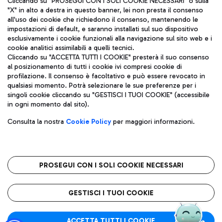
Cliccando su "PROSEGUI CON I SOLI COOKIE NECESSARI" o sulla
"X" in alto a destra in questo banner, lei non presta il consenso
all'uso dei cookie che richiedono il consenso, mantenendo le
impostazioni di default, e saranno installati sul suo dispositivo
Pizza
Autobus
esclusivamente i cookie funzionali alla navigazione sul sito web e i
Aeroporti di Roma S.p.A. - Società soggetta a direzione e
cookie analitici assimilabili a quelli tecnici.
Scopri le linee di autobus per raggiungere l'aeroporto
coordinamento di Mundys S.p.A.
Cliccando su "ACCETTA TUTTI I COOKIE" presterà il suo consenso
Leonardo Da Vinci.
al posizionamento di tutti i cookie ivi compresi cookie di
Codice fiscale e Registro delle Imprese di Roma 13032990155 P.
profilazione. Il consenso è facoltativo e può essere revocato in
IVA 06572251004
qualsiasi momento. Potrà selezionare le sue preferenze per i
Capitale sociale 62.224.743,00 int. vers.
singoli cookie cliccando su "GESTISCI I TUOI COOKIE" (accessibile
Sede legale: Via Pier Paolo Racchetti 1 - 00054 Fiumicino (RM)
Ristoranti
in ogni momento dal sito).
telefono +39 06 65951
Scopri la nostra offerta per una pausa gustosa in aeroporto
Privacy policy
Note legali
Gelateria
Consulta la nostra
Cookie Policy
per maggiori informazioni.
Mappa sito
Accessibilità
Taxi
Roma FCO
Mappa Aeroporto Fiumicino
L'aeroporto stellato
PROSEGUI CON I SOLI COOKIE NECESSARI
Raggiungi l’aeroporto senza pensieri con il servizio di taxi a
tariffe fisse.
QUALITÀ
SOSTENIBILITÀ
INNOVAZIONE
GESTISCI I TUOI COOKIE
Wine Bar & Sparkling
ACCETTA TUTTI I COOKIE